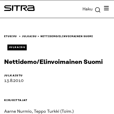
Siirry
Valik
Haku
suoraan
Sitra
sisältöön
↓
ETUSIVU
JULKAISU
NETTIDEMO/ELINVOIMAINEN SUOMI
JULKAISU
Nettidemo/Elinvoimainen Suomi
JULKAISTU
13.8.2010
KIRJOITTAJAT
Aarne Nurmio, Teppo Turkki (Toim.)