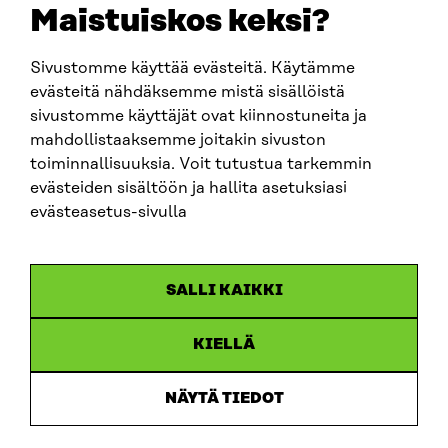
sitra@sitra.fi
Maistuiskos keksi?
Sivustomme käyttää evästeitä. Käytämme
SITRA SOSIAALISESSA MEDIASSA
evästeitä nähdäksemme mistä sisällöistä
sivustomme käyttäjät ovat kiinnostuneita ja
LinkedIn
mahdollistaaksemme joitakin sivuston
Instagram
toiminnallisuuksia. Voit tutustua tarkemmin
YouTube
evästeiden sisältöön ja hallita asetuksiasi
evästeasetus-sivulla
Sitra 2025
SALLI KAIKKI
Tietosuoja
KIELLÄ
Evästeasetukset
Ilmoituskanava
NÄYTÄ TIEDOT
Saavutettavuusseloste
Asiakirjajulkisuus