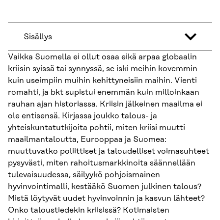
Sisällys
Vaikka Suomella ei ollut osaa eikä arpaa globaalin
kriisin syissä tai synnyssä, se iski meihin kovemmin
kuin useimpiin muihin kehittyneisiin maihin. Vienti
romahti, ja bkt supistui enemmän kuin milloinkaan
rauhan ajan historiassa. Kriisin jälkeinen maailma ei
ole entisensä. Kirjassa joukko talous- ja
yhteiskuntatutkijoita pohtii, miten kriisi muutti
maailmantaloutta, Eurooppaa ja Suomea:
muuttuvatko poliittiset ja taloudelliset voimasuhteet
pysyvästi, miten rahoitusmarkkinoita säännellään
tulevaisuudessa, säilyykö pohjoismainen
hyvinvointimalli, kestääkö Suomen julkinen talous?
Mistä löytyvät uudet hyvinvoinnin ja kasvun lähteet?
Onko taloustiedekin kriisissä? Kotimaisten