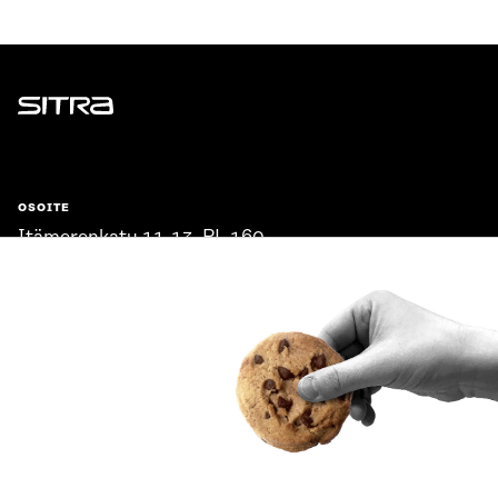
Sitra
OSOITE
Itämerenkatu 11-13, PL 160,
00181 Helsinki
Saapumisohjeet
Y-TUNNUS
0202132-3
PUHELIN
+358 294 618 991
SÄHKÖPOSTI
etunimi.sukunimi@sitra.fi