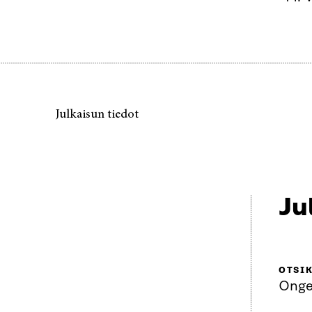
Julkaisun tiedot
Ju
OTSI
Onge