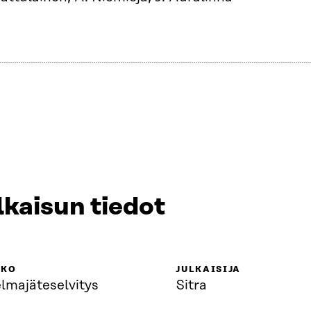
lkaisun tiedot
KKO
JULKAISIJA
lmajäteselvitys
Sitra