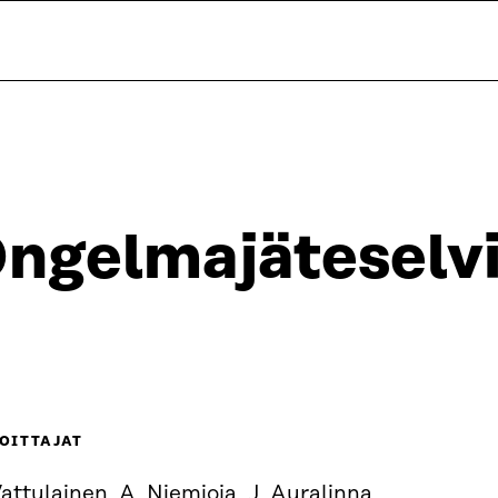
ngelmajäteselvi
OITTAJAT
attulainen, A. Niemioja, J. Auralinna