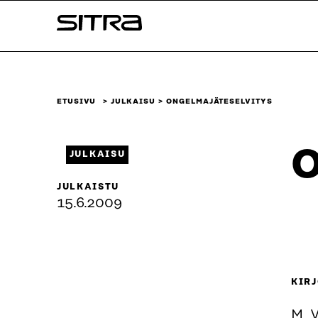
Siirry
Sitra
suoraan
sisältöön
↓
ETUSIVU
JULKAISU
ONGELMAJÄTESELVITYS
O
JULKAISU
JULKAISTU
15.6.2009
KIRJ
M. V