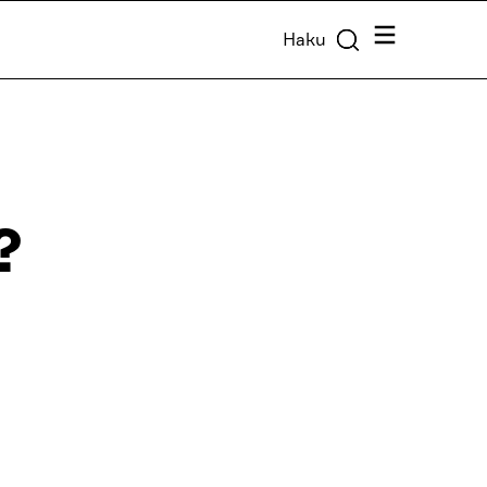
Valikko
Haku
?