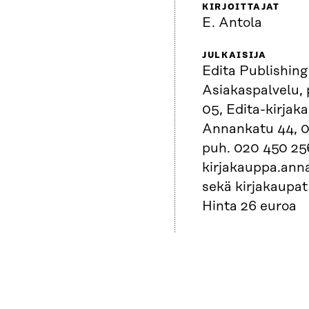
KIRJOITTAJAT
E. Antola
JULKAISIJA
Edita Publishing
Asiakaspalvelu,
05, Edita-kirjak
Annankatu 44, 0
puh. 020 450 2566 , sähköposti:
kirjakauppa.ann
sekä kirjakaupa
Hinta 26 euroa