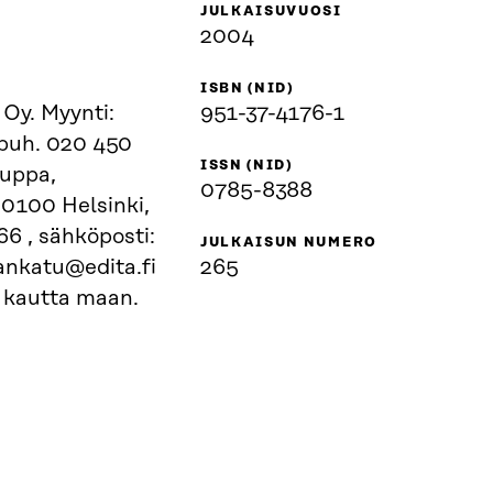
JULKAISUVUOSI
2004
ISBN (NID)
 Oy. Myynti:
951-37-4176-1
 puh. 020 450
ISSN (NID)
auppa,
0785-8388
0100 Helsinki,
JULKAISUN NUMERO
ankatu@edita.fi
265
t kautta maan.