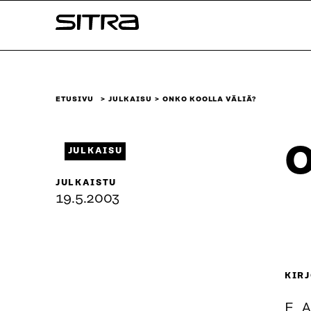
Siirry
Sitra
suoraan
sisältöön
↓
ETUSIVU
JULKAISU
ONKO KOOLLA VÄLIÄ?
O
JULKAISU
JULKAISTU
19.5.2003
KIRJ
E. 