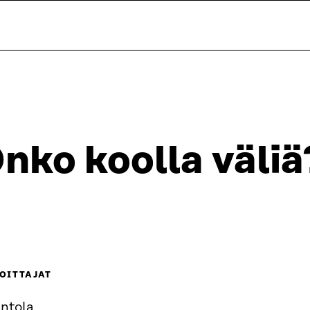
nko koolla väliä
OITTAJAT
Antola