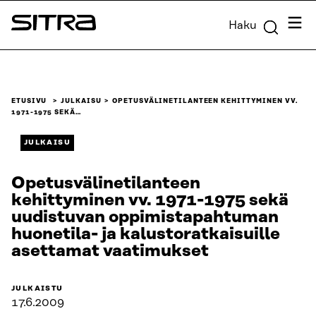
Siirry
Valik
Haku
suoraan
Sitra
sisältöön
↓
ETUSIVU
JULKAISU
OPETUSVÄLINETILANTEEN KEHITTYMINEN VV.
1971-1975 SEKÄ…
JULKAISU
Opetusvälinetilanteen
kehittyminen vv. 1971-1975 sekä
uudistuvan oppimistapahtuman
huonetila- ja kalustoratkaisuille
asettamat vaatimukset
JULKAISTU
17.6.2009