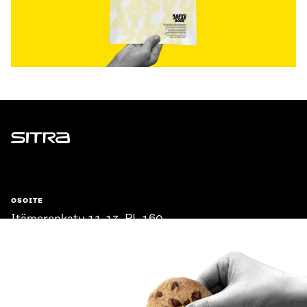
Sitra
OSOITE
Itämerenkatu 11-13, PL 160,
00181 Helsinki
Saapumisohjeet
Y-TUNNUS
0202132-3