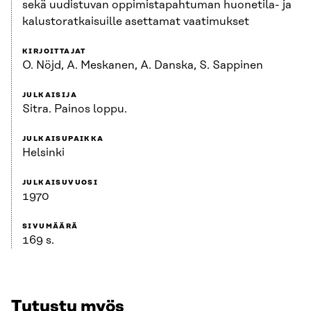
sekä uudistuvan oppimistapahtuman huonetila- ja
kalustoratkaisuille asettamat vaatimukset
KIRJOITTAJAT
O. Nöjd, A. Meskanen, A. Danska, S. Sappinen
JULKAISIJA
Sitra. Painos loppu.
JULKAISUPAIKKA
Helsinki
JULKAISUVUOSI
1970
SIVUMÄÄRÄ
169 s.
Tutustu myös