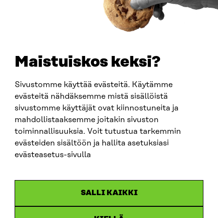
PUHELIN
+358 294 618 991
SÄHKÖPOSTI
etunimi.sukunimi@sitra.fi
sitra@sitra.fi
Maistuiskos keksi?
Sivustomme käyttää evästeitä. Käytämme
SITRA SOSIAALISESSA MEDIASSA
evästeitä nähdäksemme mistä sisällöistä
sivustomme käyttäjät ovat kiinnostuneita ja
LinkedIn
mahdollistaaksemme joitakin sivuston
Instagram
toiminnallisuuksia. Voit tutustua tarkemmin
YouTube
evästeiden sisältöön ja hallita asetuksiasi
evästeasetus-sivulla
Sitra 2025
SALLI KAIKKI
Tietosuoja