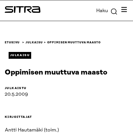
Siirry
Valik
Haku
suoraan
Sitra
sisältöön
↓
ETUSIVU
JULKAISU
OPPIMISEN MUUTTUVA MAASTO
JULKAISU
Oppimisen muuttuva maasto
JULKAISTU
20.5.2009
KIRJOITTAJAT
Antti Hautamäki (toim.)