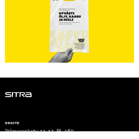
Sitra
OSOITE
Itämerenkatu 11-13, PL 160,
00181 Helsinki