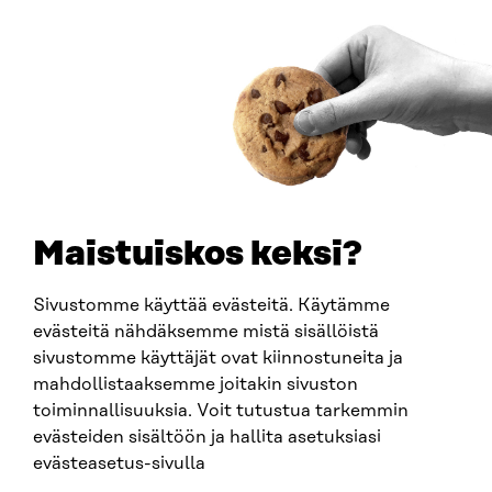
Saapumisohjeet
Y-TUNNUS
0202132-3
PUHELIN
+358 294 618 991
SÄHKÖPOSTI
etunimi.sukunimi@sitra.fi
sitra@sitra.fi
Maistuiskos keksi?
Sivustomme käyttää evästeitä. Käytämme
SITRA SOSIAALISESSA MEDIASSA
evästeitä nähdäksemme mistä sisällöistä
sivustomme käyttäjät ovat kiinnostuneita ja
LinkedIn
mahdollistaaksemme joitakin sivuston
Instagram
toiminnallisuuksia. Voit tutustua tarkemmin
YouTube
evästeiden sisältöön ja hallita asetuksiasi
evästeasetus-sivulla