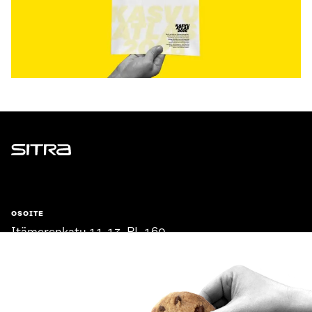
Sitra
OSOITE
Itämerenkatu 11-13, PL 160,
00181 Helsinki
Saapumisohjeet
Y-TUNNUS
0202132-3