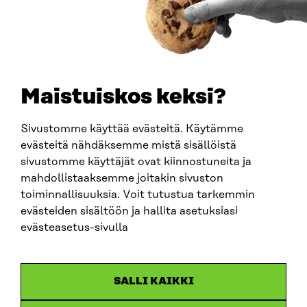
PUHELIN
+358 294 618 991
SÄHKÖPOSTI
etunimi.sukunimi@sitra.fi
sitra@sitra.fi
Maistuiskos keksi?
Sivustomme käyttää evästeitä. Käytämme
SITRA SOSIAALISESSA MEDIASSA
evästeitä nähdäksemme mistä sisällöistä
sivustomme käyttäjät ovat kiinnostuneita ja
LinkedIn
mahdollistaaksemme joitakin sivuston
Instagram
toiminnallisuuksia. Voit tutustua tarkemmin
YouTube
evästeiden sisältöön ja hallita asetuksiasi
evästeasetus-sivulla
Sitra 2025
SALLI KAIKKI