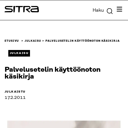
Siirry
Valik
Haku
suoraan
Sitra
sisältöön
↓
ETUSIVU
JULKAISU
PALVELUSETELIN KÄYTTÖÖNOTON KÄSIKIRJA
JULKAISU
Palvelusetelin käyttöönoton
käsikirja
JULKAISTU
17.2.2011