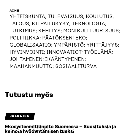
AIHE
YHTEISKUNTA; TULEVAISUUS; KOULUTUS;
TALOUS; KILPAILUKYKY; TEKNOLOGIA;
TUTKIMUS; KEHITYS; MONIKULTTUURISUUS;
POLITIIKKA; PÄÄTÖKSENTEKO;
GLOBALISAATIO; YMPÄRISTÖ; YRITTÄJYYS;
HYVINVOINTI; INNOVAATIOT; TYÖELÄMÄ;
JOHTAMINEN; IKÄÄNTYMINEN;
MAAHANMUUTTO; SOSIAALITURVA
Tutustu myös
JULKAISU
Ekosysteemitilinpito Suomessa – Suosituksia ja
keinoja hyödyntämisen tueksi