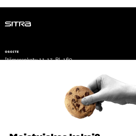
Sitra
OSOITE
Itämerenkatu 11-13, PL 160,
00181 Helsinki
Saapumisohjeet
Y-TUNNUS
0202132-3
PUHELIN
+358 294 618 991
SÄHKÖPOSTI
etunimi.sukunimi@sitra.fi
sitra@sitra.fi