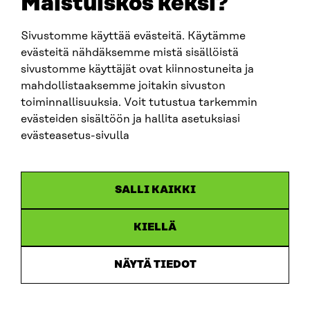
Maistuiskos keksi?
Sivustomme käyttää evästeitä. Käytämme
SITRA SOSIAALISESSA MEDIASSA
evästeitä nähdäksemme mistä sisällöistä
sivustomme käyttäjät ovat kiinnostuneita ja
LinkedIn
mahdollistaaksemme joitakin sivuston
Instagram
toiminnallisuuksia. Voit tutustua tarkemmin
YouTube
evästeiden sisältöön ja hallita asetuksiasi
evästeasetus-sivulla
Sitra 2025
SALLI KAIKKI
Tietosuoja
KIELLÄ
Evästeasetukset
Ilmoituskanava
NÄYTÄ TIEDOT
Saavutettavuusseloste
Asiakirjajulkisuus
Sitran digitaalinen viestintä ja verkkopalvelut