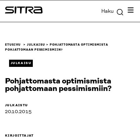
Siirry
Valik
Haku
suoraan
Sitra
sisältöön
↓
ETUSIVU
JULKAISU
POHJATTOMASTA OPTIMISMISTA
POHJATTOMAAN PESSIMISMIIN?
JULKAISU
Pohjattomasta optimismista
pohjattomaan pessimismiin?
JULKAISTU
20.10.2015
KIRJOITTAJAT