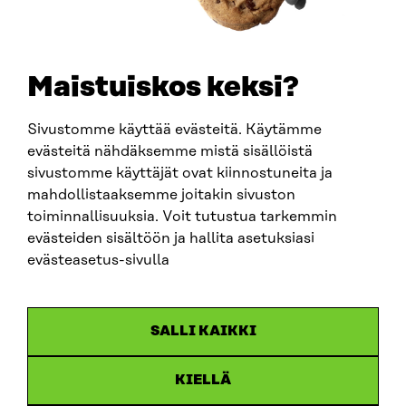
+358 294 618 991
SÄHKÖPOSTI
etunimi.sukunimi@sitra.fi
sitra@sitra.fi
Maistuiskos keksi?
Sivustomme käyttää evästeitä. Käytämme
SITRA SOSIAALISESSA MEDIASSA
evästeitä nähdäksemme mistä sisällöistä
sivustomme käyttäjät ovat kiinnostuneita ja
LinkedIn
mahdollistaaksemme joitakin sivuston
Instagram
toiminnallisuuksia. Voit tutustua tarkemmin
YouTube
evästeiden sisältöön ja hallita asetuksiasi
evästeasetus-sivulla
Sitra 2025
SALLI KAIKKI
Tietosuoja
KIELLÄ
Evästeasetukset