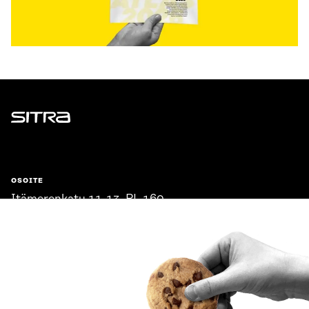
Sitra
OSOITE
Itämerenkatu 11-13, PL 160,
00181 Helsinki
Saapumisohjeet
Y-TUNNUS
0202132-3
PUHELIN