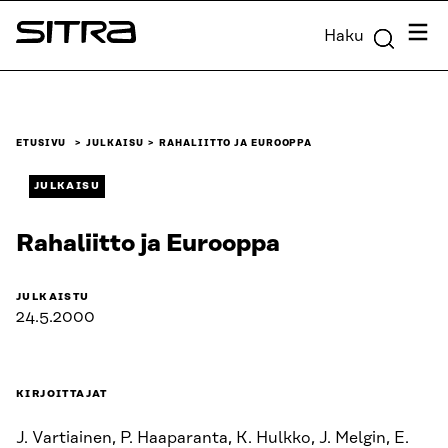
Siirry
Valik
Haku
suoraan
Sitra
sisältöön
↓
ETUSIVU
JULKAISU
RAHALIITTO JA EUROOPPA
JULKAISU
Rahaliitto ja Eurooppa
JULKAISTU
24.5.2000
KIRJOITTAJAT
J. Vartiainen, P. Haaparanta, K. Hulkko, J. Melgin, E.