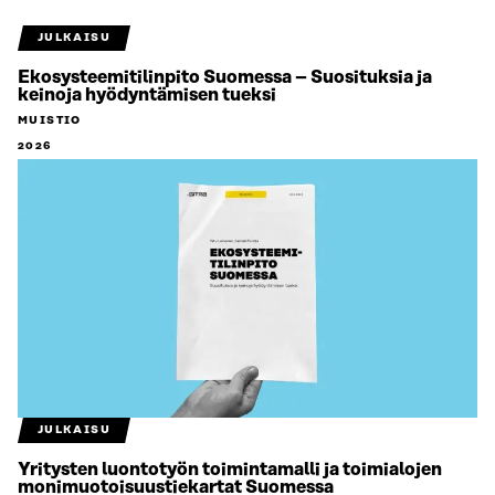
JULKAISU
Ekosysteemitilinpito Suomessa – Suosituksia ja
keinoja hyödyntämisen tueksi
MUISTIO
2026
JULKAISU
Yritysten luontotyön toimintamalli ja toimialojen
monimuotoisuustiekartat Suomessa