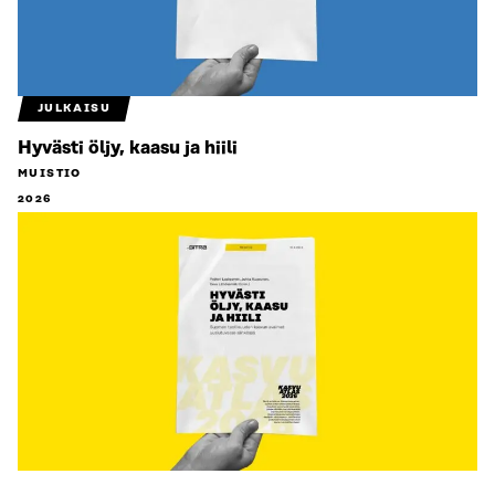
JULKAISU
Hyvästi öljy, kaasu ja hiili
MUISTIO
2026