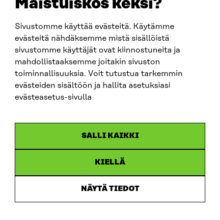
Maistuiskos keksi?
Sivustomme käyttää evästeitä. Käytämme
SITRA SOSIAALISESSA MEDIASSA
evästeitä nähdäksemme mistä sisällöistä
sivustomme käyttäjät ovat kiinnostuneita ja
LinkedIn
mahdollistaaksemme joitakin sivuston
Instagram
toiminnallisuuksia. Voit tutustua tarkemmin
YouTube
evästeiden sisältöön ja hallita asetuksiasi
evästeasetus-sivulla
Sitra 2025
SALLI KAIKKI
Tietosuoja
KIELLÄ
Evästeasetukset
Ilmoituskanava
NÄYTÄ TIEDOT
Saavutettavuusseloste
Asiakirjajulkisuus
Sitran digitaalinen viestintä ja verkkopalvelut