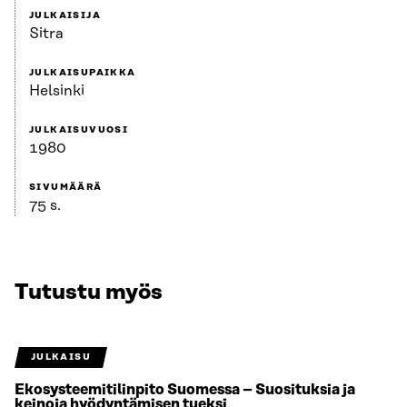
JULKAISIJA
Sitra
JULKAISUPAIKKA
Helsinki
JULKAISUVUOSI
1980
SIVUMÄÄRÄ
75 s.
Tutustu myös
JULKAISU
Ekosysteemitilinpito Suomessa – Suosituksia ja
keinoja hyödyntämisen tueksi