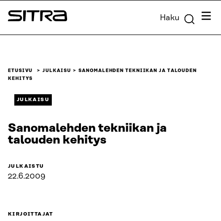
Siirry
Valik
Haku
suoraan
Sitra
sisältöön
↓
ETUSIVU
JULKAISU
SANOMALEHDEN TEKNIIKAN JA TALOUDEN
KEHITYS
JULKAISU
Sanomalehden tekniikan ja
talouden kehitys
JULKAISTU
22.6.2009
KIRJOITTAJAT