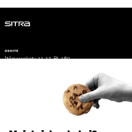
Sitra
OSOITE
Itämerenkatu 11-13, PL 160,
00181 Helsinki
Saapumisohjeet
Y-TUNNUS
0202132-3
PUHELIN
+358 294 618 991
SÄHKÖPOSTI
etunimi.sukunimi@sitra.fi
sitra@sitra.fi