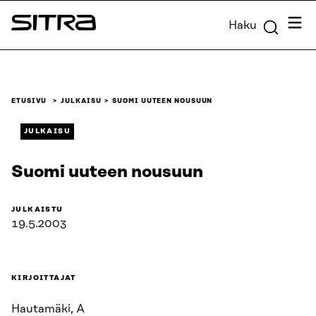
Siirry
Valik
Haku
suoraan
Sitra
sisältöön
↓
ETUSIVU
JULKAISU
SUOMI UUTEEN NOUSUUN
JULKAISU
Suomi uuteen nousuun
JULKAISTU
19.5.2003
KIRJOITTAJAT
Hautamäki, A