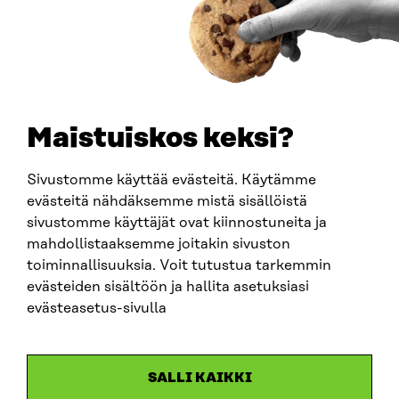
PUHELIN
+358 294 618 991
SÄHKÖPOSTI
etunimi.sukunimi@sitra.fi
sitra@sitra.fi
Maistuiskos keksi?
Sivustomme käyttää evästeitä. Käytämme
SITRA SOSIAALISESSA MEDIASSA
evästeitä nähdäksemme mistä sisällöistä
sivustomme käyttäjät ovat kiinnostuneita ja
LinkedIn
mahdollistaaksemme joitakin sivuston
Instagram
toiminnallisuuksia. Voit tutustua tarkemmin
YouTube
evästeiden sisältöön ja hallita asetuksiasi
evästeasetus-sivulla
Sitra 2025
SALLI KAIKKI