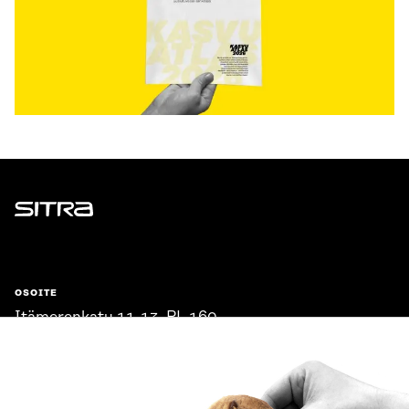
Sitra
OSOITE
Itämerenkatu 11-13, PL 160,
00181 Helsinki
Saapumisohjeet
Y-TUNNUS
0202132-3