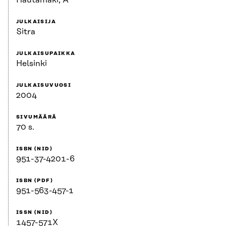
Hautamäki, A
JULKAISIJA
Sitra
JULKAISUPAIKKA
Helsinki
JULKAISUVUOSI
2004
SIVUMÄÄRÄ
70 s.
ISBN (NID)
951-37-4201-6
ISBN (PDF)
951-563-457-1
ISSN (NID)
1457-571X