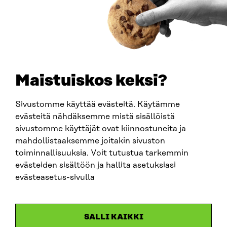
PUHELIN
+358 294 618 991
SÄHKÖPOSTI
etunimi.sukunimi@sitra.fi
sitra@sitra.fi
Maistuiskos keksi?
Sivustomme käyttää evästeitä. Käytämme
SITRA SOSIAALISESSA MEDIASSA
evästeitä nähdäksemme mistä sisällöistä
sivustomme käyttäjät ovat kiinnostuneita ja
LinkedIn
mahdollistaaksemme joitakin sivuston
Instagram
toiminnallisuuksia. Voit tutustua tarkemmin
YouTube
evästeiden sisältöön ja hallita asetuksiasi
evästeasetus-sivulla
Sitra 2025
SALLI KAIKKI