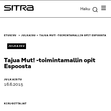
Siirry
Valik
Haku
suoraan
Sitra
sisältöön
↓
ETUSIVU
JULKAISU
TAJUA MUT! -TOIMINTAMALLIN OPIT ESPOOSTA
JULKAISU
Tajua Mut! -toimintamallin opit
Espoosta
JULKAISTU
16.6.2015
KIRJOITTAJAT