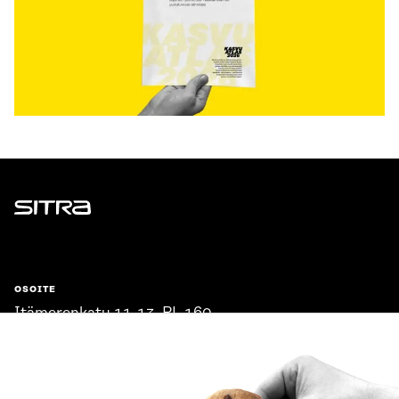
Sitra
OSOITE
Itämerenkatu 11-13, PL 160,
00181 Helsinki
Saapumisohjeet
Y-TUNNUS
0202132-3