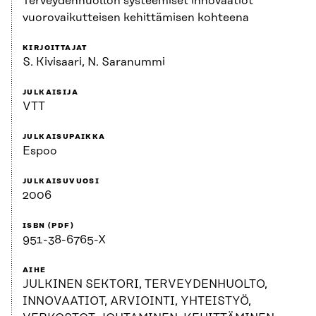
Terveydenhuollon systeemiset innovaatiot
vuorovaikutteisen kehittämisen kohteena
KIRJOITTAJAT
S. Kivisaari, N. Saranummi
JULKAISIJA
VTT
JULKAISUPAIKKA
Espoo
JULKAISUVUOSI
2006
ISBN (PDF)
951-38-6765-X
AIHE
JULKINEN SEKTORI, TERVEYDENHUOLTO,
INNOVAATIOT, ARVIOINTI, YHTEISTYÖ,