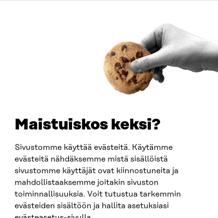
Itämerenkatu 11-13, PL 160,
00181 Helsinki
Saapumisohjeet
Y-TUNNUS
0202132-3
PUHELIN
+358 294 618 991
SÄHKÖPOSTI
etunimi.sukunimi@sitra.fi
sitra@sitra.fi
Maistuiskos keksi?
Sivustomme käyttää evästeitä. Käytämme
SITRA SOSIAALISESSA MEDIASSA
evästeitä nähdäksemme mistä sisällöistä
sivustomme käyttäjät ovat kiinnostuneita ja
LinkedIn
mahdollistaaksemme joitakin sivuston
Instagram
toiminnallisuuksia. Voit tutustua tarkemmin
YouTube
evästeiden sisältöön ja hallita asetuksiasi
evästeasetus-sivulla