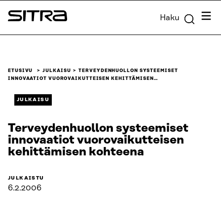
Siirry
Valik
Haku
suoraan
Sitra
sisältöön
↓
ETUSIVU
JULKAISU
TERVEYDENHUOLLON SYSTEEMISET
INNOVAATIOT VUOROVAIKUTTEISEN KEHITTÄMISEN…
JULKAISU
Terveydenhuollon systeemiset
innovaatiot vuorovaikutteisen
kehittämisen kohteena
JULKAISTU
6.2.2006