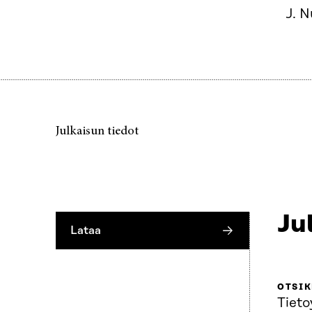
J. N
Julkaisun tiedot
Ju
Lataa
OTSI
Tieto