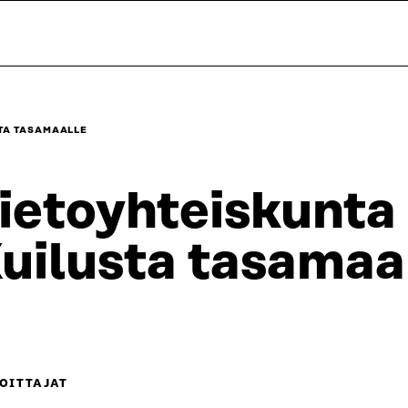
STA TASAMAALLE
ietoyhteiskunta
uilusta tasamaa
OITTAJAT