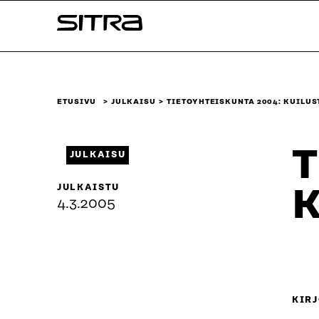
Siirry
Sitra
suoraan
sisältöön
↓
ETUSIVU
JULKAISU
TIETOYHTEISKUNTA 2004: KUILU
T
JULKAISU
JULKAISTU
K
4.3.2005
KIRJ