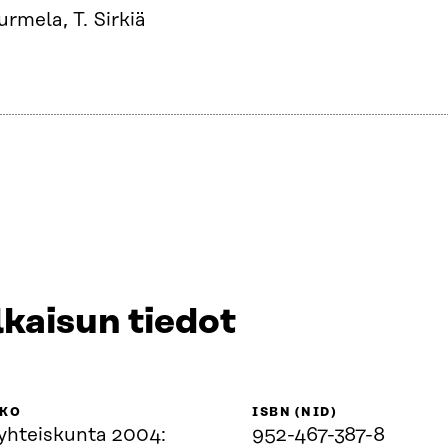
urmela, T. Sirkiä
lkaisun tiedot
KKO
ISBN (NID)
yhteiskunta 2004:
952-467-387-8