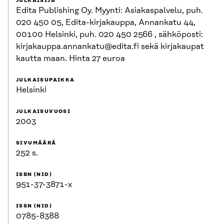
JULKAISIJA
Edita Publishing Oy. Myynti: Asiakaspalvelu, puh.
020 450 05, Edita-kirjakauppa, Annankatu 44,
00100 Helsinki, puh. 020 450 2566 , sähköposti:
kirjakauppa.annankatu@edita.fi sekä kirjakaupat
kautta maan. Hinta 27 euroa
JULKAISUPAIKKA
Helsinki
JULKAISUVUOSI
2003
SIVUMÄÄRÄ
252 s.
ISBN (NID)
951-37-3871-x
ISSN (NID)
0785-8388