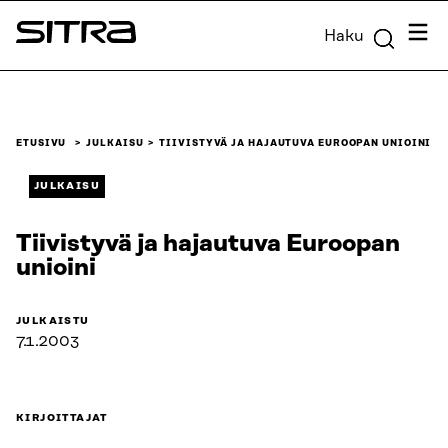
Siirry
Valik
Haku
suoraan
Sitra
sisältöön
↓
ETUSIVU
JULKAISU
TIIVISTYVÄ JA HAJAUTUVA EUROOPAN UNIOINI
JULKAISU
Tiivistyvä ja hajautuva Euroopan
unioini
JULKAISTU
7.1.2003
KIRJOITTAJAT