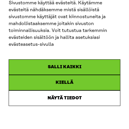
Sivustomme käyttää evästeitä. Käytämme
SITRA SOSIAALISESSA MEDIASSA
evästeitä nähdäksemme mistä sisällöistä
sivustomme käyttäjät ovat kiinnostuneita ja
LinkedIn
mahdollistaaksemme joitakin sivuston
Instagram
toiminnallisuuksia. Voit tutustua tarkemmin
YouTube
evästeiden sisältöön ja hallita asetuksiasi
evästeasetus-sivulla
Sitra 2025
SALLI KAIKKI
Tietosuoja
KIELLÄ
Evästeasetukset
Ilmoituskanava
NÄYTÄ TIEDOT
Saavutettavuusseloste
Asiakirjajulkisuus
Sitran digitaalinen viestintä ja verkkopalvelut