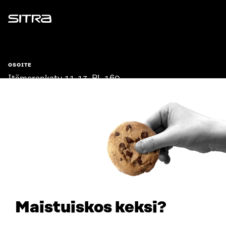
Sitra
OSOITE
Itämerenkatu 11-13, PL 160,
00181 Helsinki
Saapumisohjeet
Y-TUNNUS
0202132-3
PUHELIN
+358 294 618 991
SÄHKÖPOSTI
etunimi.sukunimi@sitra.fi
sitra@sitra.fi
Maistuiskos keksi?