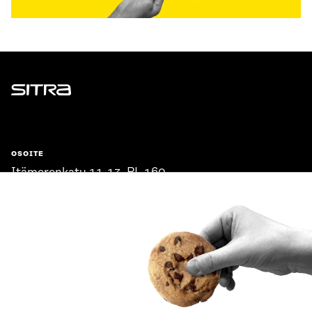
Sitra
OSOITE
Itämerenkatu 11-13, PL 160,
00181 Helsinki
Saapumisohjeet
Y-TUNNUS
0202132-3
PUHELIN
+358 294 618 991
SÄHKÖPOSTI