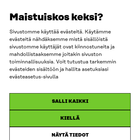
etunimi.sukunimi@sitra.fi
sitra@sitra.fi
Maistuiskos keksi?
Sivustomme käyttää evästeitä. Käytämme
SITRA SOSIAALISESSA MEDIASSA
evästeitä nähdäksemme mistä sisällöistä
sivustomme käyttäjät ovat kiinnostuneita ja
LinkedIn
mahdollistaaksemme joitakin sivuston
Instagram
toiminnallisuuksia. Voit tutustua tarkemmin
YouTube
evästeiden sisältöön ja hallita asetuksiasi
evästeasetus-sivulla
Sitra 2025
SALLI KAIKKI
Tietosuoja
KIELLÄ
Evästeasetukset
Ilmoituskanava
NÄYTÄ TIEDOT
Saavutettavuusseloste