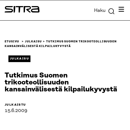
Siirry
Valik
Haku
suoraan
Sitra
sisältöön
↓
ETUSIVU
JULKAISU
TUTKIMUS SUOMEN TRIKOOTEOLLISUUDEN
KANSAINVÄLISESTÄ KILPAILUKYVYSTÄ
JULKAISU
Tutkimus Suomen
trikooteollisuuden
kansainvälisestä kilpailukyvystä
JULKAISTU
15.6.2009