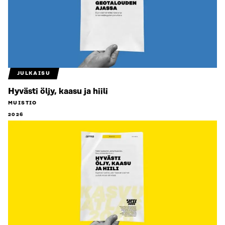
JULKAISU
Hyvästi öljy, kaasu ja hiili
MUISTIO
2026