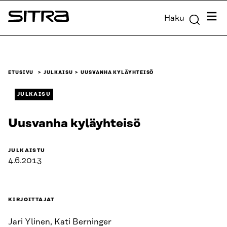
Siirry
Valik
Haku
suoraan
Sitra
sisältöön
↓
ETUSIVU
JULKAISU
UUSVANHA KYLÄYHTEISÖ
JULKAISU
Uusvanha kyläyhteisö
JULKAISTU
4.6.2013
KIRJOITTAJAT
Jari Ylinen, Kati Berninger