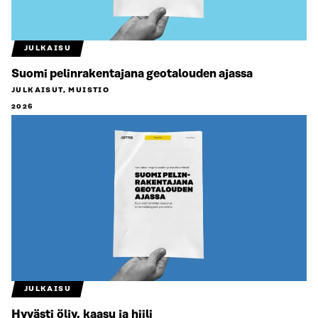
JULKAISU
Suomi pelinrakentajana geotalouden ajassa
JULKAISUT, MUISTIO
2026
JULKAISU
Hyvästi öljy, kaasu ja hiili