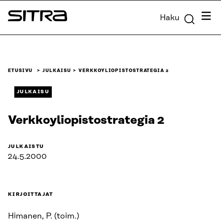
Siirry
Valik
Haku
suoraan
Sitra
sisältöön
↓
ETUSIVU
JULKAISU
VERKKOYLIOPISTOSTRATEGIA 2
JULKAISU
Verkkoyliopistostrategia 2
JULKAISTU
24.5.2000
KIRJOITTAJAT
Himanen, P. (toim.)