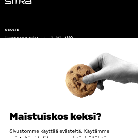
Sitra
OSOITE
Itämerenkatu 11-13, PL 160,
00181 Helsinki
Saapumisohjeet
Y-TUNNUS
0202132-3
PUHELIN
+358 294 618 991
SÄHKÖPOSTI
etunimi.sukunimi@sitra.fi
sitra@sitra.fi
Maistuiskos keksi?
Sivustomme käyttää evästeitä. Käytämme
SITRA SOSIAALISESSA MEDIASSA