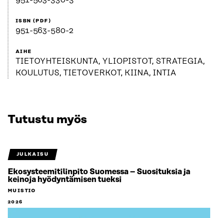
951-563-330-3
ISBN (PDF)
951-563-580-2
AIHE
TIETOYHTEISKUNTA, YLIOPISTOT, STRATEGIA,
KOULUTUS, TIETOVERKOT, KIINA, INTIA
Tutustu myös
JULKAISU
Ekosysteemitilinpito Suomessa – Suosituksia ja
keinoja hyödyntämisen tueksi
MUISTIO
2026