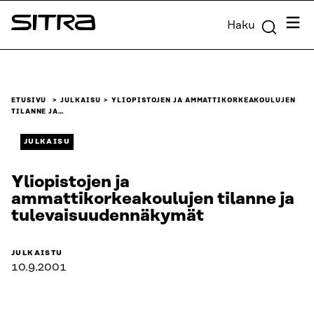
Siirry
Valik
Haku
suoraan
Sitra
sisältöön
↓
ETUSIVU
JULKAISU
YLIOPISTOJEN JA AMMATTIKORKEAKOULUJEN
TILANNE JA…
JULKAISU
Yliopistojen ja
ammattikorkeakoulujen tilanne ja
tulevaisuudennäkymät
JULKAISTU
10.9.2001