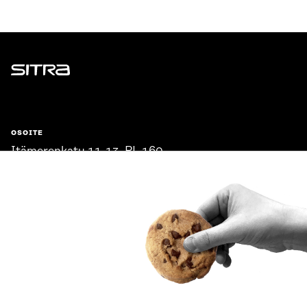
Sitra
OSOITE
Itämerenkatu 11-13, PL 160,
00181 Helsinki
Saapumisohjeet
Y-TUNNUS
0202132-3
PUHELIN
+358 294 618 991
SÄHKÖPOSTI
etunimi.sukunimi@sitra.fi