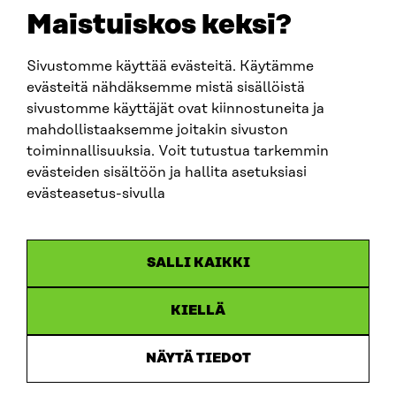
sitra@sitra.fi
Maistuiskos keksi?
Sivustomme käyttää evästeitä. Käytämme
SITRA SOSIAALISESSA MEDIASSA
evästeitä nähdäksemme mistä sisällöistä
sivustomme käyttäjät ovat kiinnostuneita ja
LinkedIn
mahdollistaaksemme joitakin sivuston
Instagram
toiminnallisuuksia. Voit tutustua tarkemmin
YouTube
evästeiden sisältöön ja hallita asetuksiasi
evästeasetus-sivulla
Sitra 2025
SALLI KAIKKI
Tietosuoja
KIELLÄ
Evästeasetukset
Ilmoituskanava
NÄYTÄ TIEDOT
Saavutettavuusseloste
Asiakirjajulkisuus