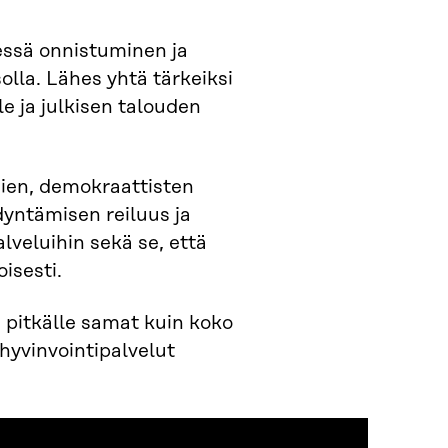
essä onnistuminen ja
olla. Lähes yhtä tärkeiksi
e ja julkisen talouden
usien, demokraattisten
dyntämisen reiluus ja
lveluihin sekä se, että
isesti.
 pitkälle samat kuin koko
 hyvinvointipalvelut