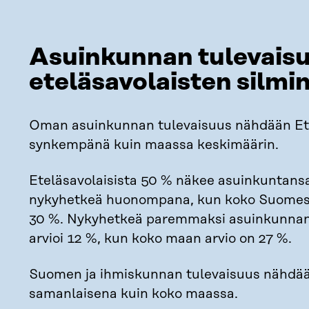
Asuinkunnan tulevais
eteläsavolaisten silmi
Oman asuinkunnan tulevaisuus nähdään Et
synkempänä kuin maassa keskimäärin.
Eteläsavolaisista 50 % näkee asuinkuntans
nykyhetkeä huonompana, kun koko Suomess
30 %. Nykyhetkeä paremmaksi asuinkunnan
arvioi 12 %, kun koko maan arvio on 27 %.
Suomen ja ihmiskunnan tulevaisuus nähdää
samanlaisena kuin koko maassa.​