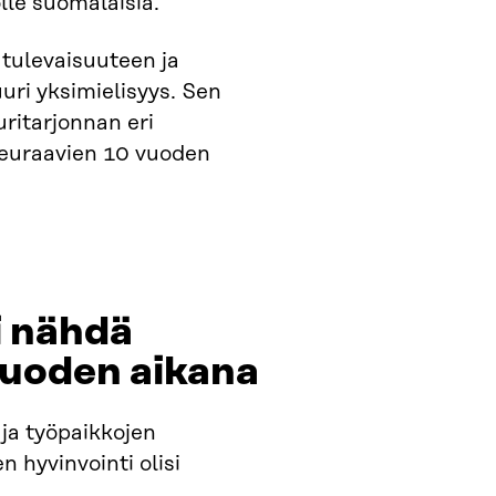
le suomalaisia.
 tulevaisuuteen ja
uri yksimielisyys. Sen
uritarjonnan eri
seuraavien 10 vuoden
i nähdä
uoden aikana​
 ja työpaikkojen
n hyvinvointi olisi