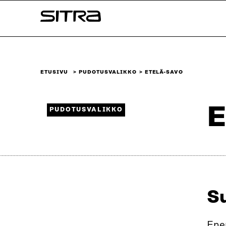
Siirry
Sitra
suoraan
sisältöön
↓
ETUSIVU
PUDOTUSVALIKKO
ETELÄ-SAVO
E
PUDOTUSVALIKKO
S
Enem