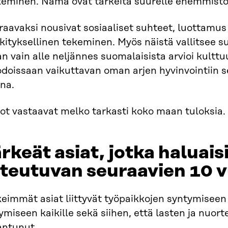
teminen. Nämä ovat tärkeitä suurelle enemmistöl
aavaksi nousivat sosiaaliset suhteet, luottamus
ityksellinen tekeminen. Myös näistä vallitsee su
an vain alle neljännes suomalaisista arvioi kulttu
doissaan vaikuttavan oman arjen hyvinvointiin 
na.
ot vastaavat melko tarkasti koko maan tuloksia.​
rkeät asiat, jotka haluais
teutuvan seuraavien 10 v
eimmät asiat liittyvät työpaikkojen syntymiseen
ymiseen kaikille sekä siihen, että lasten ja nuorte
antunut.