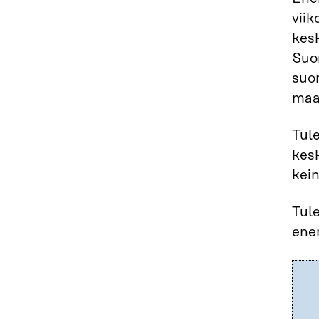
viik
kesk
Suo
suo
maas
Tul
kes
kein
Tul
ene