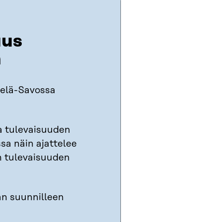
uus
n
elä-Savossa
a tulevaisuuden
a näin ajattelee
 tulevaisuuden
n suunnilleen