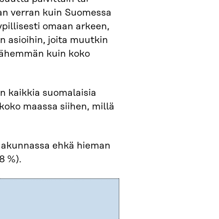
aman verran kuin Suomessa
ypillisesti omaan arkeen,
asioihin, joita muutkin
n vähemmän kuin koko
n kaikkia suomalaisia
oko maassa siihen, millä
maakunnassa ehkä hieman
8 %).