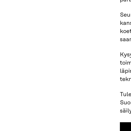
Seur
kans
koet
saam
Kysy
toi
läpi
tekn
Tule
Suom
säil