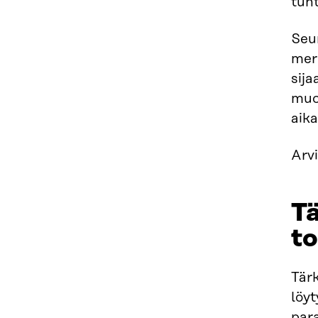
tun
Seur
merk
sija
muo
aika
Arvi
Tä
to
Tärk
löyt
par