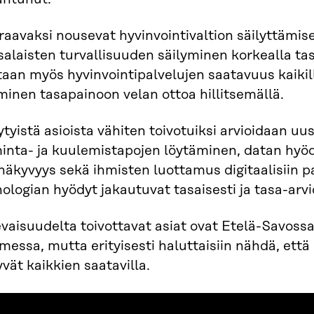
aavaksi nousevat hyvinvointivaltion säilyttämis
alaisten turvallisuuden säilyminen korkealla tas
aan myös hyvinvointipalvelujen saatavuus kaikill
inen tasapainoon velan ottoa hillitsemällä.
tyistä asioista vähiten toivotuiksi arvioidaan u
minta- ja kuulemistapojen löytäminen, datan hyö
näkyvyys sekä ihmisten luottamus digitaalisiin pa
ologian hyödyt jakautuvat tasaisesti ja tasa-arvio
vaisuudelta toivottavat asiat ovat Etelä-Savossa
essa, mutta erityisesti haluttaisiin nähdä, että
yvät kaikkien saatavilla.