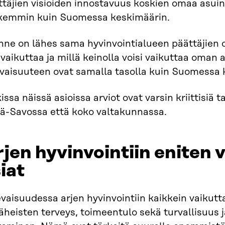
ttäjien visioiden innostavuus koskien omaa asu
kemmin kuin Suomessa keskimäärin.
nne on lähes sama hyvinvointialueen päättäjien os
 vaikuttaa ja millä keinolla voisi vaikuttaa oman
evaisuuteen ovat samalla tasolla kuin Suomessa 
issa näissä asioissa arviot ovat varsin kriittisiä tai
ä-Savossa että koko valtakunnassa.​
jen hyvinvointiin eniten 
iat​
vaisuudessa arjen hyvinvointiin kaikkein vaikutt
läheisten terveys, toimeentulo sekä turvallisuus 