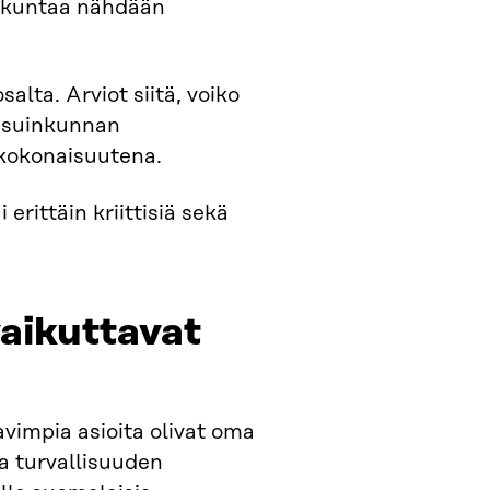
inkuntaa nähdään
alta. Arviot siitä, voiko
 asuinkunnan
kokonaisuutena.​
 erittäin kriittisiä sekä
vaikuttavat
avimpia asioita olivat oma
ja turvallisuuden