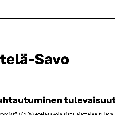
telä-Savo
uhtautuminen tulevaisuut
mistö (61 %) eteläsavolaisista ajattelee tulevais