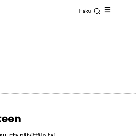
Valikko
Haku
een​
uutta päivittäin tai