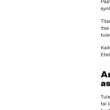
Pää
syn
Tila
itse
tul
Kaik
Etel
Ar
as
Tule
tai 