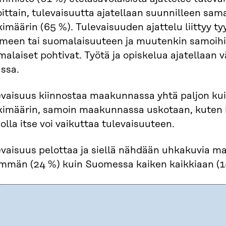
oittain, tulevaisuutta ajatellaan suunnilleen s
imäärin (65 %). Tulevaisuuden ajattelu liittyy ty
meen tai suomalaisuuteen ja muutenkin samoihin 
malaiset pohtivat. Työtä ja opiskelua ajatellaa
sa.​
evaisuus kiinnostaa maakunnassa yhtä paljon kui
kimäärin, samoin maakunnassa uskotaan, kuten k
olla itse voi vaikuttaa tulevaisuuteen.
evaisuus pelottaa ja siellä nähdään uhkakuvia 
mmän (24 %) kuin Suomessa kaiken kaikkiaan (1