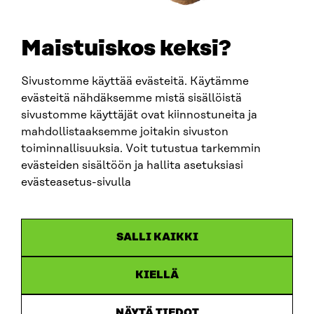
etunimi.sukunimi@sitra.fi
sitra@sitra.fi
Maistuiskos keksi?
Sivustomme käyttää evästeitä. Käytämme
SITRA SOSIAALISESSA MEDIASSA
evästeitä nähdäksemme mistä sisällöistä
sivustomme käyttäjät ovat kiinnostuneita ja
LinkedIn
mahdollistaaksemme joitakin sivuston
Instagram
toiminnallisuuksia. Voit tutustua tarkemmin
YouTube
evästeiden sisältöön ja hallita asetuksiasi
evästeasetus-sivulla
Sitra 2025
SALLI KAIKKI
Tietosuoja
KIELLÄ
Evästeasetukset
Ilmoituskanava
NÄYTÄ TIEDOT