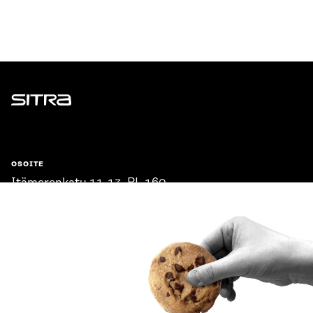
Sitra
OSOITE
Itämerenkatu 11-13, PL 160,
00181 Helsinki
Saapumisohjeet
Y-TUNNUS
0202132-3
PUHELIN
+358 294 618 991
SÄHKÖPOSTI