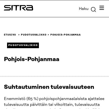
Siirry
Valik
Haku
suoraan
Sitra
sisältöön
↓
ETUSIVU
PUDOTUSVALIKKO
POHJOIS-POHJANMAA
PUDOTUSVALIKKO
Pohjois-Pohjanmaa
Suhtautuminen tulevaisuuteen
Enemmistö (65 %) pohjoispohjanmaalaisista ajattelee
tulevaisuutta päivittäin tai viikoittain, tulevaisuutta