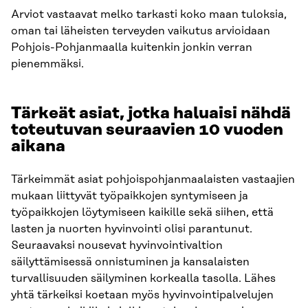
Arviot vastaavat melko tarkasti koko maan tuloksia,
oman tai läheisten terveyden vaikutus arvioidaan
Pohjois-Pohjanmaalla kuitenkin jonkin verran
pienemmäksi.​
Tärkeät asiat, jotka haluaisi nähdä
toteutuvan seuraavien 10 vuoden
aikana​
Tärkeimmät asiat pohjoispohjanmaalaisten vastaajien
mukaan liittyvät työpaikkojen syntymiseen ja
työpaikkojen löytymiseen kaikille sekä siihen, että
lasten ja nuorten hyvinvointi olisi parantunut.
Seuraavaksi nousevat hyvinvointivaltion
säilyttämisessä onnistuminen ja kansalaisten
turvallisuuden säilyminen korkealla tasolla. Lähes
yhtä tärkeiksi koetaan myös hyvinvointipalvelujen