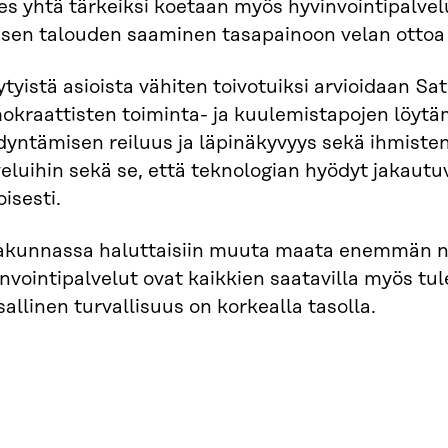
s yhtä tärkeiksi koetaan myös hyvinvointipalvelu
isen talouden saaminen tasapainoon velan ottoa 
tyistä asioista vähiten toivotuiksi arvioidaan S
okraattisten toiminta- ja kuulemistapojen löytä
yntämisen reiluus ja läpinäkyvyys sekä ihmisten
eluihin sekä se, että teknologian hyödyt jakautuv
oisesti.
akunnassa haluttaisiin muuta maata enemmän nä
nvointipalvelut ovat kaikkien saatavilla myös tu
allinen turvallisuus on korkealla tasolla.