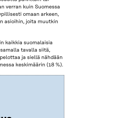
aman verran kuin Suomessa
ypillisesti omaan arkeen,
asioihin, joita muutkin
n kaikkia suomalaisia
amalla tavalla siitä,
 pelottaa ja siellä nähdään
ssa keskimäärin (18 %).​