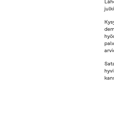
Lähe
julk
Kysy
dem
hyöd
palv
arvi
Sat
hyvi
kans