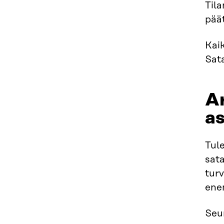
Til
päät
Kaik
Sata
Ar
as
Tule
sata
turv
ene
Seur