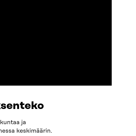
isto
ksenteko
nkuntaa ja
messa keskimäärin.