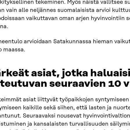
ityksellinen tekeminen. Myös näistä vallitsee su
an vain alle neljännes suomalaisista arvioi kulttu
doissaan vaikuttavan oman arjen hyvinvointiin 
na.
meentulo arvioidaan Satakunnassa hieman vaiku
o maassa.​
rkeät asiat, jotka haluais
teutuvan seuraavien 10 v
eimmät asiat liittyvät työpaikkojen syntymiseen
ymiseen kaikille sekä siihen, että lasten ja nuorte
ntunut. Seuraavaksi nousevat hyvinvointivaltion
stuminen ja kansalaisten turvallisuuden säilymin