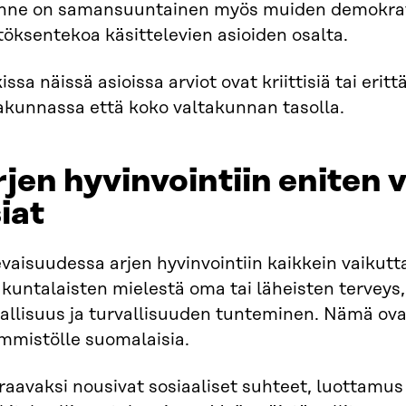
anne on samansuuntainen myös muiden demokrati
öksentekoa käsittelevien asioiden osalta.​
issa näissä asioissa arviot ovat kriittisiä tai erittä
kunnassa että koko valtakunnan tasolla.​
jen hyvinvointiin eniten 
iat​
vaisuudessa arjen hyvinvointiin kaikkein vaikutt
kuntalaisten mielestä oma tai läheisten terveys
allisuus ja turvallisuuden tunteminen. Nämä ovat
mmistölle suomalaisia.
aavaksi nousivat sosiaaliset suhteet, luottamus