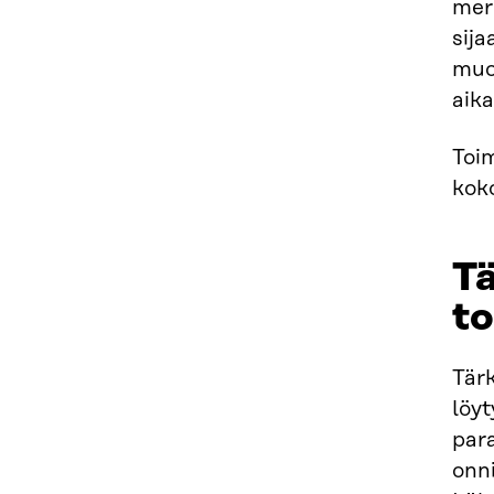
merk
sija
muo
aika
Toi
kok
Tä
to
Tärk
löyt
para
onni