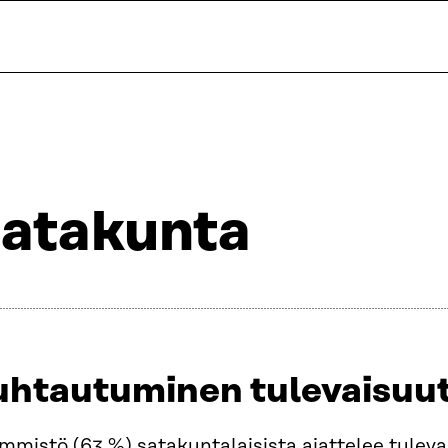
atakunta
uhtautuminen tulevaisuu
mistö (63 %) satakuntalaisista ajattelee tulevai