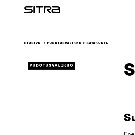
Siirry
Sitra
suoraan
sisältöön
↓
ETUSIVU
PUDOTUSVALIKKO
SATAKUNTA
S
PUDOTUSVALIKKO
S
Enem