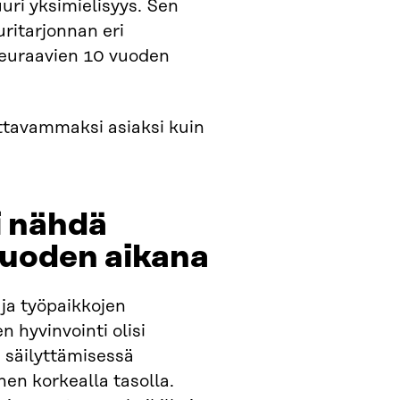
uri yksimielisyys. Sen
uritarjonnan eri
seuraavien 10 vuoden
ttavammaksi asiaksi kuin
i nähdä
uoden aikana​
 ja työpaikkojen
n hyvinvointi olisi
 säilyttämisessä
en korkealla tasolla.