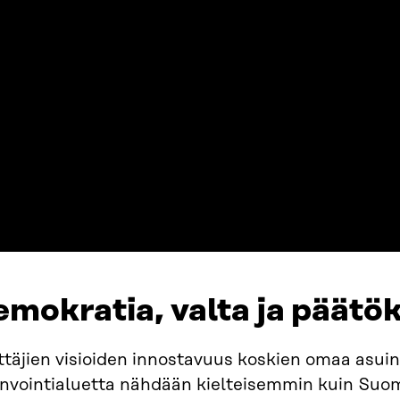
Lataa lähdeaine
mokratia, valta ja päätö
ttäjien visioiden innostavuus koskien omaa asui
invointialuetta nähdään kielteisemmin kuin Suo