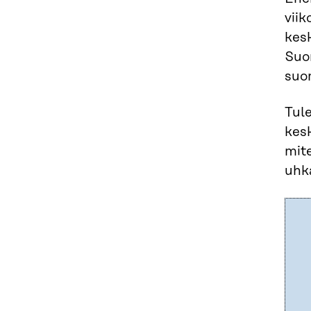
viik
kesk
Suo
suo
Tul
kesk
mite
uhk