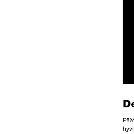
De
Pää
hyv