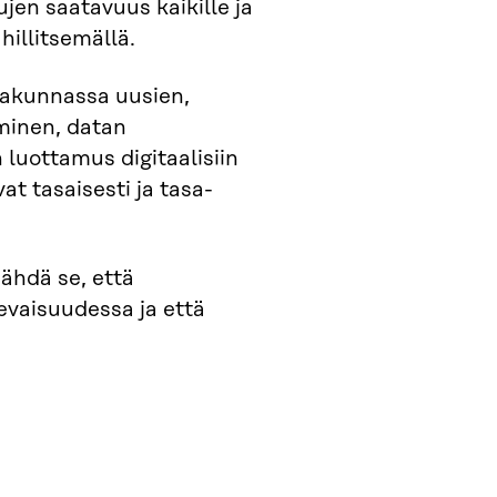
jen saatavuus kaikille ja
hillitsemällä.
atakunnassa uusien,
minen, datan
 luottamus digitaalisiin
at tasaisesti ja tasa-
hdä se, että
levaisuudessa ja että