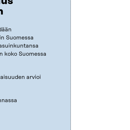
uus
in
dään
uin Suomessa
 asuinkuntansa
un koko Suomessa
isuuden arvioi
nnassa