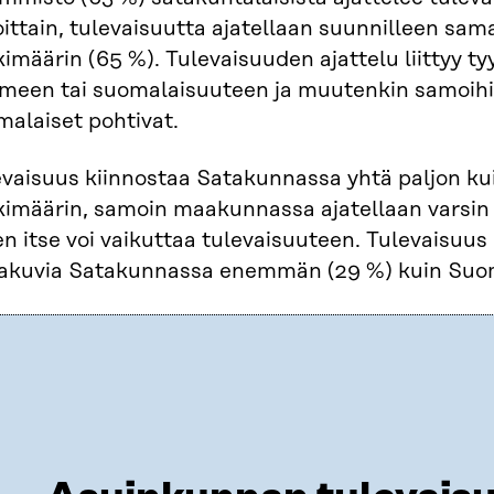
oittain, tulevaisuutta ajatellaan suunnilleen s
imäärin (65 %). Tulevaisuuden ajattelu liittyy ty
meen tai suomalaisuuteen ja muutenkin samoihin 
malaiset pohtivat.
evaisuus kiinnostaa Satakunnassa yhtä paljon kui
imäärin, samoin maakunnassa ajatellaan varsin s
n itse voi vaikuttaa tulevaisuuteen. ​Tulevaisuus
akuvia Satakunnassa enemmän (29 %) kuin Suome