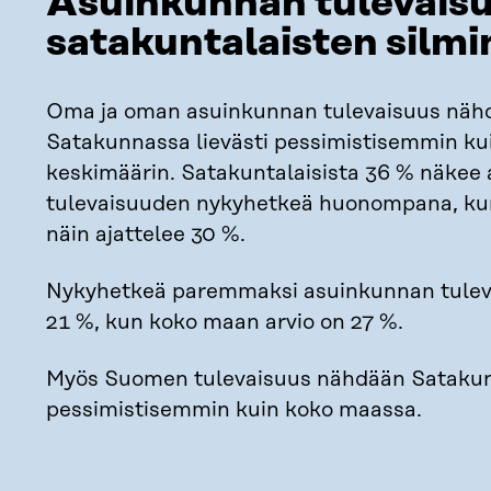
Asuinkunnan tulevais
satakuntalaisten silm
Oma ja oman asuinkunnan tulevaisuus näh
Satakunnassa lievästi pessimistisemmin k
keskimäärin. Satakuntalaisista 36 % näkee
tulevaisuuden nykyhetkeä huonompana, k
näin ajattelee 30 %.
Nykyhetkeä paremmaksi asuinkunnan tuleva
21 %, kun koko maan arvio on 27 %.
Myös Suomen tulevaisuus nähdään Sataku
pessimistisemmin kuin koko maassa.​