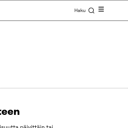
Valikko
Haku
teen
suutta päivittäin tai