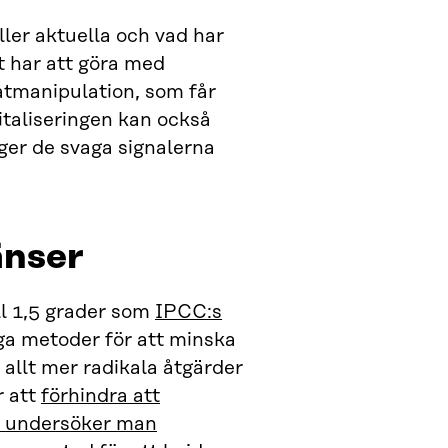
ller aktuella och vad har
t har att göra med
tmanipulation, som får
gitaliseringen kan också
äger de svaga signalerna
änser
l 1,5 grader som
IPCC:s
iga metoder för att minska
allt mer radikala åtgärder
r att
förhindra att
 undersöker man