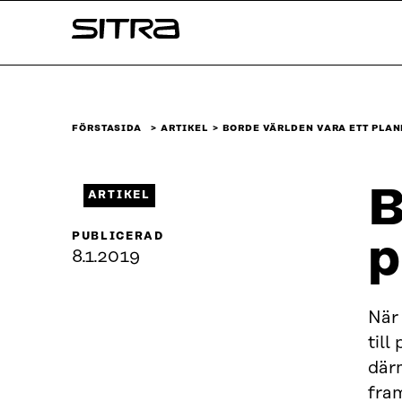
Skip to
Sitra
content
↓
FÖRSTASIDA
ARTIKEL
BORDE VÄRLDEN VARA ETT PLA
B
ARTIKEL
PUBLICERAD
p
8.1.2019
När
till
därm
fra