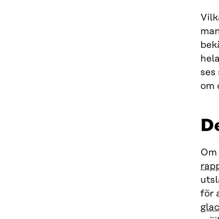
Vilk
man 
bek
hela
ses 
om 
De
Om 
rap
utsl
för 
gla