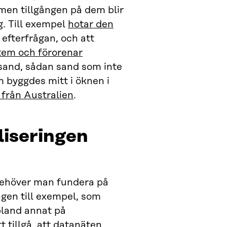
 men tillgången på dem blir
g. Till exempel
hotar den
 efterfrågan, och att
tem och förorenar
s sand, sådan sand som inte
m byggdes mitt i öknen i
 från Australien
.
liseringen
behöver man fundera på
ngen till exempel, som
bland annat på
 tillgå, att datanäten