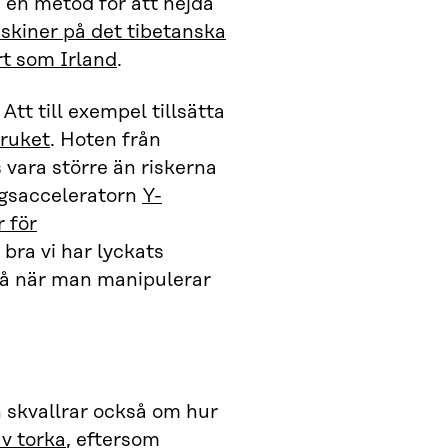
en metod för att hejda
kiner på det tibetanska
rt som Irland
.
Att till exempel tillsätta
bruket
. Hoten från
vara större än riskerna
agsacceleratorn
Y-
r för
 bra vi har lyckats
tå när man manipulerar
 skvallrar också om hur
av torka
, eftersom