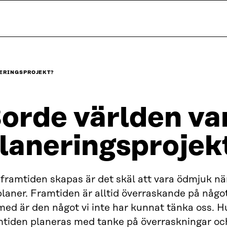
NERINGSPROJEKT?
orde världen var
laneringsprojek
 framtiden skapas är det skäl att vara ödmjuk n
 planer. Framtiden är alltid överraskande på någo
ed är den något vi inte har kunnat tänka oss. H
mtiden planeras med tanke på överraskningar oc