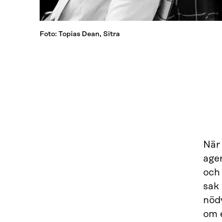
Foto: Topias Dean, Sitra
När 
ager
och
sak
nödv
om e