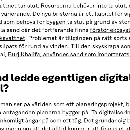
attnet tar slut. Resurserna behöver inte ta slut,
varierande. De nya bristerna är ett kapitel för si
d som behövs för byggen ta slut
på grund av stor
la sand där det fortfarande finns
förstör ekosys
cksvattnet
. Problemet är tillgången på rätt sort
slipats för rund av vinden. Till den skyskrapa so
ai,
Burj Khalifa, användes sand som importerats
d ledde egentligen digita
ll?
man ser på världen som ett planeringsprojekt, 
a antaganden planerna bygger på. Ta digitaliseri
nkomligt ångar på som ett tåg. Det grundar sig 
ganden om att det alltid kommer att finnas el att