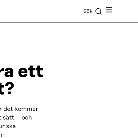
Meny
Sök
a ett
t?
är det kommer
t sätt – och
ur ska
h