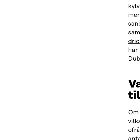
kylv
mer 
san
sam
dri
har 
Dub
Va
ti
Om 
vilk
ofrå
anta