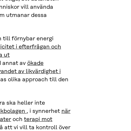
niskor vill använda
 som utmanar dessa
till förnybar energi
icitet i efterfrågan och
a ut
d annat av
ökade
ndet av likvärdighet i
s olika approach till den
 ska heller inte
nikbolagen
, i synnerhet
när
eater
och
terapi mot
att vi vill ta kontroll över