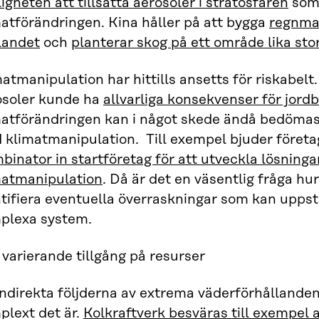
igheten att tillsätta aerosoler i stratosfären
som 
atförändringen. Kina håller på att bygga
regnmas
landet
och
planterar skog på ett område lika sto
atmanipulation har hittills ansetts för riskabelt. 
osoler kunde ha
allvarliga konsekvenser för jord
matförändringen kan i något skede ändå bedömas 
 klimatmanipulation. Till exempel bjuder föret
inator in startföretag för att utveckla lösninga
matmanipulation
. Då är det en väsentlig fråga hur
ntifiera eventuella överraskningar som kan upps
plexa system.
varierande tillgång på resurser
indirekta följderna av extrema väderförhållanden
plext det är.
Kolkraftverk besväras till exempel 