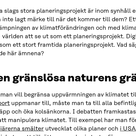
a slags stora planeringsprojekt är inom synhåll e
inte lagt märke till när det kommer till dem? Et
ämpningen av klimatförändringen och med klima
 världen att se ut som ett planeringsprojekt. Di
som ett stort framtida planeringsprojekt. Vad s
de här ämnena?
n gränslösa naturens gr
man vill begränsa uppvärmningen av klimatet til
port
uppmanar till, måste man ta till alla befintl
äpp och öka kolsänkorna. I debatten framkastas 
att manipulera klimatet. Till exempel har man fö
ciärerna smälter
utvecklat olika planer och
i USA