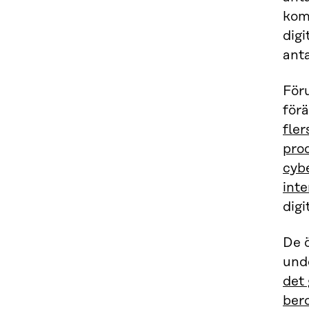
kom
digi
ant
För
för
fler
pro
cyb
inte
dig
De 
und
det 
ber