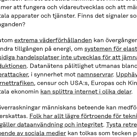
mer att fungera och vidareutvecklas och att män
tala apparater och tjänster. Finns det signaler
aganden?
utom
extrema väderförhållanden
kan övergången 
ändra tillgången på energi, om
systemen för elast
sidiga handelsplatser inte utvecklas för att jämn
duktionen
. Datanätens pålitlighet utmanas blan
erattacker
, i synnerhet mot
namnservrar
.
Upphäva
rnettrafiken
, censur och USA:s, Europas och Kina
itala ekonomin
kan splittra internet i olika delar
.
överraskningar människans beteende kan medföra
erskattas.
Folk har allt lägre förtroende för tek
gäller dataanvändning och integritet
.
Tysta retr
oende av sociala medier
kan tolkas som tecken på 