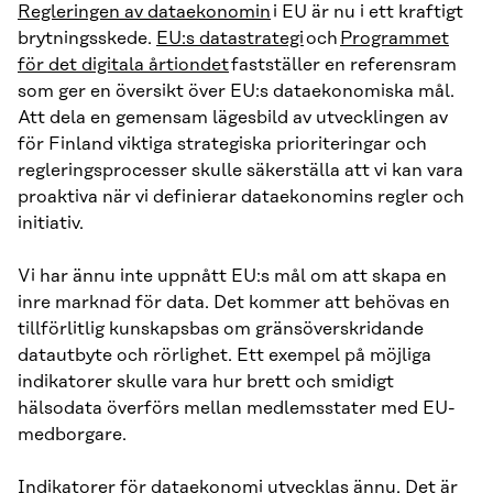
Regleringen av dataekonomin
i EU är nu i ett kraftigt
brytningsskede.
EU:s datastrategi
och
Programmet
för det digitala årtiondet
fastställer en referensram
som ger en översikt över EU:s dataekonomiska mål.
Att dela en gemensam lägesbild av utvecklingen av
för Finland viktiga strategiska prioriteringar och
regleringsprocesser skulle säkerställa att vi kan vara
proaktiva när vi definierar dataekonomins regler och
initiativ.
Vi har ännu inte uppnått EU:s mål om att skapa en
inre marknad för data. Det kommer att behövas en
tillförlitlig kunskapsbas om gränsöverskridande
datautbyte och rörlighet. Ett exempel på möjliga
indikatorer skulle vara hur brett och smidigt
hälsodata överförs mellan medlemsstater med EU-
medborgare.
Indikatorer för dataekonomi utvecklas ännu. Det är