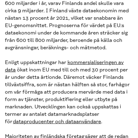
600 miljarder i år, varav Finlands andel skulle vara
cirka 9 miljarder. I Finland växte dataekonomin med
nästan 13 procent år 2021, vilket var snabbare än
EU-genomsnittet. Prognoserna för värdet på EU:s
dataekonomi under de kommande åren sträcker sig
från 600 till 800 miljarder, beroende på källa och
avgränsningar, beräknings- och mätmetod.
Enligt uppskattningar har
kommersialiseringen av
data
ökat inom EU med till och med 30 procent per
år under detta årtionde. Däremot väcker Finlands
tillväxtsiffra, som är nästan hälften så stor, farhågor
om vår förmåga att producera mervärde med data i
form av tjänster, produktifiering eller utbyte på
marknaden. Utvecklingen kan också uppskattas i
termer av antalet datamarknadsplatser
för
dataproducenter och dataanvändare
.
Majoriteten av finländska företag
säger att de redan