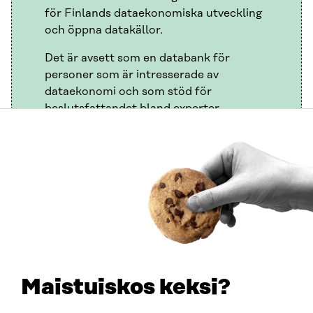
för Finlands dataekonomiska utveckling
och öppna datakällor.
Det är avsett som en databank för
personer som är intresserade av
dataekonomi och som stöd för
beslutsfattandet bland experter,
utvecklare och beslutsfattare.
Du kan fritt använda, ladda ner och
vidareutveckla rapporten, dess grafer och
rådata.
Läs också
Maistuiskos keksi?
Den nationella vägkartan för dataekonomi visar
riktningen och åtgärderna med vilka vi för framåt