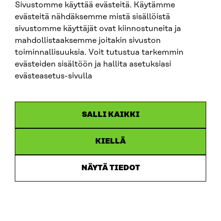
Sivustomme käyttää evästeitä. Käytämme
finländarnas välbefinnande, den gröna övergången
evästeitä nähdäksemme mistä sisällöistä
och konkurrenskraften med hjälp av data. Vägkartan
sivustomme käyttäjät ovat kiinnostuneita ja
ger också information och verktyg.
Läs mer om
mahdollistaaksemme joitakin sivuston
vägkartan
toiminnallisuuksia. Voit tutustua tarkemmin
evästeiden sisältöön ja hallita asetuksiasi
evästeasetus-sivulla
Läs mer
SALLI KAIKKI
ARTIKEL
KIELLÄ
Medborgarnas synpunkter på arbetsrelaterad
invandring samlas in i en omfattning utan like som
NÄYTÄ TIEDOT
stöd för beslutsfattandet
1.7.2026