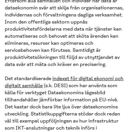
Eftersom alla samhällen och individer har data är
dataekonomin svår att skilja från organisationernas,
individernas och förvaltningens dagliga verksamhet.
Inom den offentliga sektorn uppnås
produktivitetsfördelarna med data när tjänster kan
automatiseras och behovet att sköta ärenden kan
elimineras, resurser kan optimeras och
servicebehoven kan förutses. Samtidigt är
produktivitetsökningen till följd av utnyttjandet av
data svår att mäta och kräver en precisering.
Det standardiserade
indexet för digital ekonomi och
digitalt samhälle
(s.k. DESI) som har använts som
källa för verktyget Dataekonomins lägesbild
tillhandahåller jämförbar information på EU-nivå.
Det kastar dock bara lite ljus över dataekonomins
utveckling. Statistikuppgifterna stöder dock redan
väl till exempel uppföljningen av hur infrastruktur
som IKT-anslutningar och teknik införs i