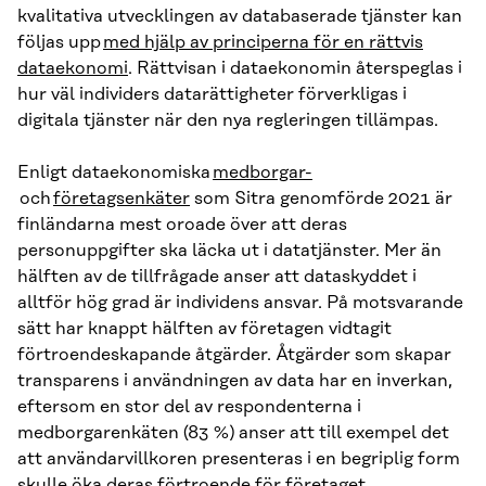
kvalitativa utvecklingen av databaserade tjänster kan
följas upp
med hjälp av principerna för en rättvis
dataekonomi
. Rättvisan i dataekonomin återspeglas i
hur väl individers datarättigheter förverkligas i
digitala tjänster när den nya regleringen tillämpas.
Enligt dataekonomiska
medborgar-
och
företagsenkäter
som Sitra genomförde 2021 är
finländarna mest oroade över att deras
personuppgifter ska läcka ut i datatjänster. Mer än
hälften av de tillfrågade anser att dataskyddet i
alltför hög grad är individens ansvar. På motsvarande
sätt har knappt hälften av företagen vidtagit
förtroendeskapande åtgärder. Åtgärder som skapar
transparens i användningen av data har en inverkan,
eftersom en stor del av respondenterna i
medborgarenkäten (83 %) anser att till exempel det
att användarvillkoren presenteras i en begriplig form
skulle öka deras förtroende för företaget.