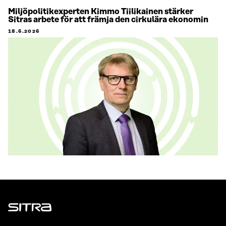
Miljöpolitikexperten Kimmo Tiilikainen stärker
Sitras arbete för att främja den cirkulära ekonomin
18.6.2026
Sitra