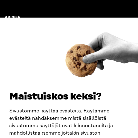
ADRESS
Östersjögatan 11–13, PB 160,
00181 Helsingfors
Ankomstinstruktioner
FÖRETAGS-ID
0202132-3
TELEFON
+358 294 618 991
E-POST
sitra@sitra.fi
Maistuiskos keksi?
fornamn.efternamn@sitra.fi
Sivustomme käyttää evästeitä. Käytämme
evästeitä nähdäksemme mistä sisällöistä
SITRA PÅ SOCIALA MEDIER
sivustomme käyttäjät ovat kiinnostuneita ja
mahdollistaaksemme joitakin sivuston