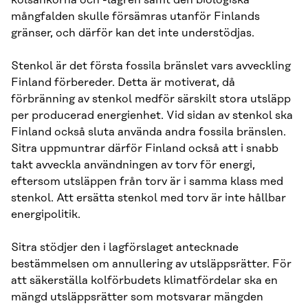
kolsänkorna och -lagren samt den biologiska
mångfalden skulle försämras utanför Finlands
gränser, och därför kan det inte understödjas.
Stenkol är det första fossila bränslet vars avveckling
Finland förbereder. Detta är motiverat, då
förbränning av stenkol medför särskilt stora utsläpp
per producerad energienhet. Vid sidan av stenkol ska
Finland också sluta använda andra fossila bränslen.
Sitra uppmuntrar därför Finland också att i snabb
takt avveckla användningen av torv för energi,
eftersom utsläppen från torv är i samma klass med
stenkol. Att ersätta stenkol med torv är inte hållbar
energipolitik.
Sitra stödjer den i lagförslaget antecknade
bestämmelsen om annullering av utsläppsrätter. För
att säkerställa kolförbudets klimatfördelar ska en
mängd utsläppsrätter som motsvarar mängden