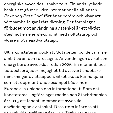
energi ska avvecklas i snabb takt. Finlands lyckade
beslut att gå med i den internationella alliansen
Powering Past Coal
förtjänar beröm och visar att
vårt samhälle går i rätt riktning. Det föreslagna
förbudet mot användning av stenkol är ett viktigt
steg mot en energiekonomi med nollutsläpp och
vidare mot negativa utsläpp.
Sitra konstaterar dock att tidtabellen borde vara mer
ambitiös än den föreslagna. Användningen av kol som
energi borde avvecklas redan 2025. En mer ambitiös
tidtabell erbjuder möjlighet till avsevärt snabbare
minskningar av utsläppen, vilket skulle kunna tjäna
som ett uppmuntrande exempel både inom
Europeiska unionen och internationellt. Som det
konstateras i lagförslaget meddelade Storbritannien
år 2015 att landet kommer att avveckla
användningen av stenkol. Dessutom infördes ett