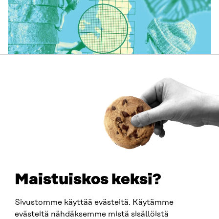
ARTIKEL
Företagens naturarbete blir tydligare – så här kan
biologisk mångfald beaktas i affärsverksamheten
29.6.2026
Maistuiskos keksi?
Sivustomme käyttää evästeitä. Käytämme
evästeitä nähdäksemme mistä sisällöistä