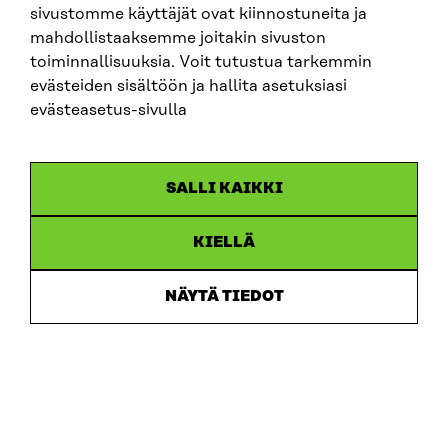
sivustomme käyttäjät ovat kiinnostuneita ja
mahdollistaaksemme joitakin sivuston
toiminnallisuuksia. Voit tutustua tarkemmin
ARTIKEL
evästeiden sisältöön ja hallita asetuksiasi
evästeasetus-sivulla
Miljöpolitikexperten Kimmo Tiilikainen stärker
Sitras arbete för att främja den cirkulära ekonomin
18.6.2026
SALLI KAIKKI
KIELLÄ
NÄYTÄ TIEDOT