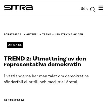
Skip to
Meny
Sök
content
Sitra
↓
FÖRSTASIDA
ARTIKEL
TREND 2: UTMATTNING AV DEN…
ARTIKEL
TREND 2: Utmattning av den
representativa demokratin
I västländerna har man talat om demokratins
sönderfall eller till och med kris i åratal.
KIRJOITTAJA