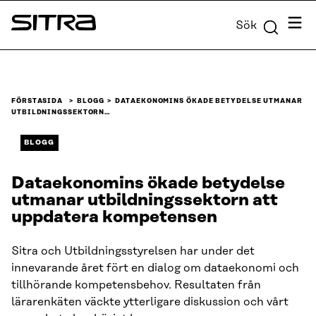
Skip to
Meny
Sök
content
Sitra
↓
FÖRSTASIDA
BLOGG
DATAEKONOMINS ÖKADE BETYDELSE UTMANAR
UTBILDNINGSSEKTORN…
BLOGG
Dataekonomins ökade betydelse
utmanar utbildningssektorn att
uppdatera kompetensen
Sitra och Utbildningsstyrelsen har under det
innevarande året fört en dialog om dataekonomi och
tillhörande kompetensbehov. Resultaten från
lärarenkäten väckte ytterligare diskussion och vårt