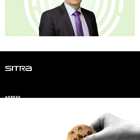
Sitra
ADRESS
Östersjögatan 11–13, PB 160,
00181 Helsingfors
Ankomstinstruktioner
FÖRETAGS-ID
0202132-3