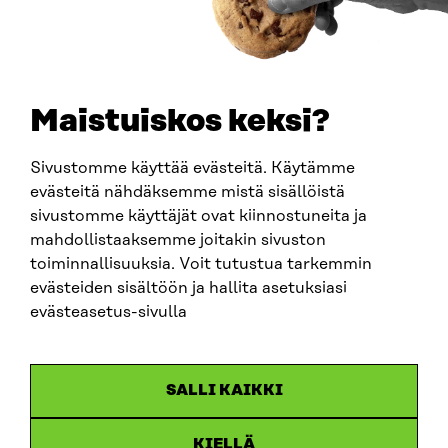
TELEFON
+358 294 618 991
E-POST
sitra@sitra.fi
Maistuiskos keksi?
fornamn.efternamn@sitra.fi
Sivustomme käyttää evästeitä. Käytämme
evästeitä nähdäksemme mistä sisällöistä
SITRA PÅ SOCIALA MEDIER
sivustomme käyttäjät ovat kiinnostuneita ja
mahdollistaaksemme joitakin sivuston
LinkedIn
toiminnallisuuksia. Voit tutustua tarkemmin
Instagram
evästeiden sisältöön ja hallita asetuksiasi
YouTube
evästeasetus-sivulla
SALLI KAIKKI
Dataskydd
KIELLÄ