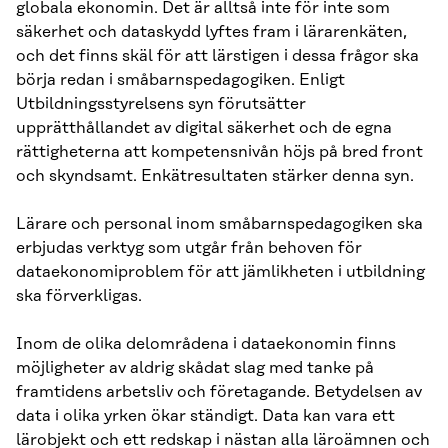
globala ekonomin. Det är alltså inte för inte som
säkerhet och dataskydd lyftes fram i lärarenkäten,
och det finns skäl för att lärstigen i dessa frågor ska
börja redan i småbarnspedagogiken. Enligt
Utbildningsstyrelsens syn förutsätter
upprätthållandet av digital säkerhet och de egna
rättigheterna att kompetensnivån höjs på bred front
och skyndsamt. Enkätresultaten stärker denna syn.
Lärare och personal inom småbarnspedagogiken ska
erbjudas verktyg som utgår från behoven för
dataekonomiproblem för att jämlikheten i utbildning
ska förverkligas.
Inom de olika delområdena i dataekonomin finns
möjligheter av aldrig skådat slag med tanke på
framtidens arbetsliv och företagande. Betydelsen av
data i olika yrken ökar ständigt. Data kan vara ett
lärobjekt och ett redskap i nästan alla läroämnen och