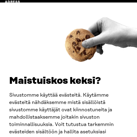
ADRESS
Östersjögatan 11–13, PB 160,
00181 Helsingfors
Ankomstinstruktioner
FÖRETAGS-ID
0202132-3
TELEFON
+358 294 618 991
E-POST
sitra@sitra.fi
Maistuiskos keksi?
fornamn.efternamn@sitra.fi
Sivustomme käyttää evästeitä. Käytämme
evästeitä nähdäksemme mistä sisällöistä
SITRA PÅ SOCIALA MEDIER
sivustomme käyttäjät ovat kiinnostuneita ja
mahdollistaaksemme joitakin sivuston
LinkedIn
toiminnallisuuksia. Voit tutustua tarkemmin
Instagram
evästeiden sisältöön ja hallita asetuksiasi