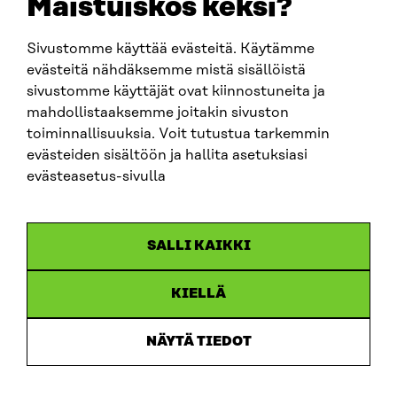
Maistuiskos keksi?
fornamn.efternamn@sitra.fi
Sivustomme käyttää evästeitä. Käytämme
evästeitä nähdäksemme mistä sisällöistä
SITRA PÅ SOCIALA MEDIER
sivustomme käyttäjät ovat kiinnostuneita ja
mahdollistaaksemme joitakin sivuston
LinkedIn
toiminnallisuuksia. Voit tutustua tarkemmin
Instagram
evästeiden sisältöön ja hallita asetuksiasi
YouTube
evästeasetus-sivulla
SALLI KAIKKI
Dataskydd
KIELLÄ
Cookieinställningar
Rapporteringskanal
NÄYTÄ TIEDOT
Tillgänglighetsutredning
Beskrivning av handlingsoffentligheten
Sitra’s digitala kommunikation och webbtjänster