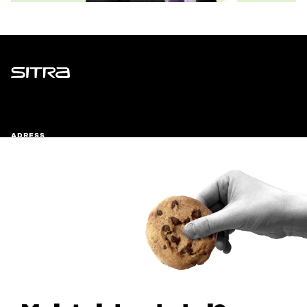
Sitra
ADRESS
Östersjögatan 11–13, PB 160,
00181 Helsingfors
Ankomstinstruktioner
FÖRETAGS-ID
0202132-3
TELEFON
+358 294 618 991
E-POST
sitra@sitra.fi