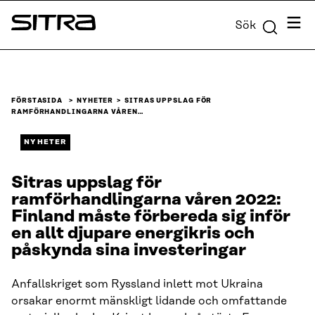
Skip to
Meny
Sök
content
Sitra
↓
FÖRSTASIDA
NYHETER
SITRAS UPPSLAG FÖR
RAMFÖRHANDLINGARNA VÅREN…
NYHETER
Sitras uppslag för
ramförhandlingarna våren 2022:
Finland måste förbereda sig inför
en allt djupare energikris och
påskynda sina investeringar
Anfallskriget som Ryssland inlett mot Ukraina
orsakar enormt mänskligt lidande och omfattande