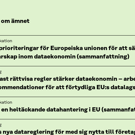
 om ämnet
kation
prioriteringar för Europeiska unionen för att s
arskap inom dataekonomin (sammanfattning)
g
ast rättvisa regler stärker dataekonomin – arb
ommendationer för att förtydliga EU:s datalags
kation
 en heltäckande datahantering i EU (sammanfa
g
 nya datareglering för med sig nytta till föret