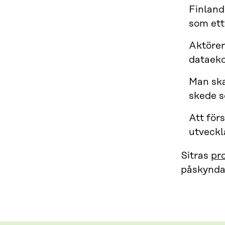
Finland
som ett
Aktörer
dataek
Man ska
skede s
Att för
utveckl
Sitras
pr
påskynda 