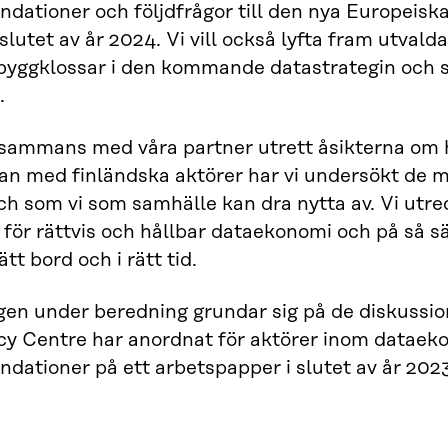
ationer och följdfrågor till den nya Europeiska
slutet av år 2024. Vi vill också lyfta fram utva
byggklossar i den kommande datastrategin och s
.
llsammans med våra partner utrett åsikterna om 
n med finländska aktörer har vi undersökt de m
h som vi som samhälle kan dra nytta av. Vi utred
 för rättvis och hållbar dataekonomi och på så s
ätt bord och i rätt tid.
en under beredning grundar sig på de diskussio
cy Centre har anordnat för aktörer inom dataeko
ationer på ett arbetspapper i slutet av år 2023