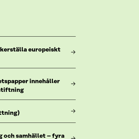
äkerställa europeiskt
etspapper innehåller
tiftning
ttning)
ag och samhället – fyra