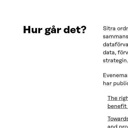
Hur går det?
Sitra ord
sammanstä
dataförva
data, för
strategin
Eveneman
har publi
The righ
benefit
Towards
and pro