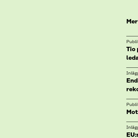
Mer
Publi
Tio 
led
Inläg
End
rek
Publi
Mot
Inläg
EU:s