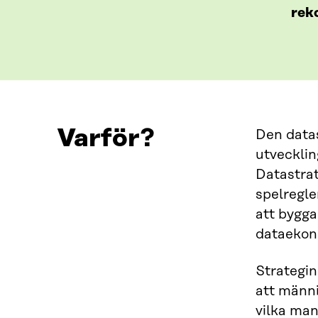
rek
Varför?
Den datas
utvecklin
Datastrat
spelregle
att bygga
dataekono
Strategin
att männi
vilka man