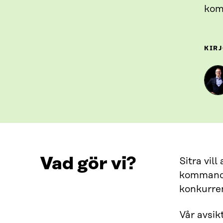
komm
KIRJ
Vad gör vi?
Sitra vil
kommande 
konkurren
Vår avsik