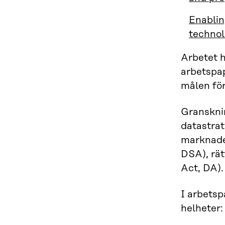
Enablin
technol
Arbetet h
arbetspap
målen för
Gransknin
datastrat
marknaden
DSA), rät
Act, DA).
I arbetsp
helheter: