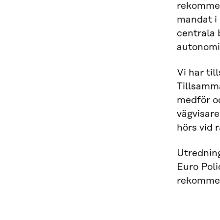
rekommend
mandat i 
centrala 
autonomi
Vi har ti
Tillsamma
medför oc
vägvisare
hörs vid r
Utredning
Euro Poli
rekommend