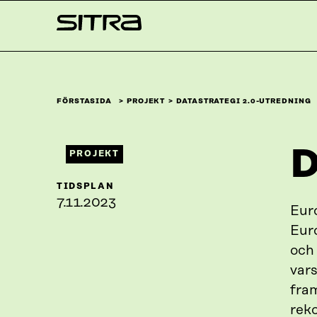
Skip to
Sitra
content
↓
FÖRSTASIDA
PROJEKT
DATASTRATEGI 2.0-UTREDNING
D
PROJEKT
TIDSPLAN
7.11.2023
Eur
Eur
och 
var
fra
rek