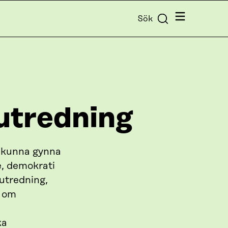
Meny
Sök
-utredning
a kunna gynna
, demokrati
 utredning,
g om
ka