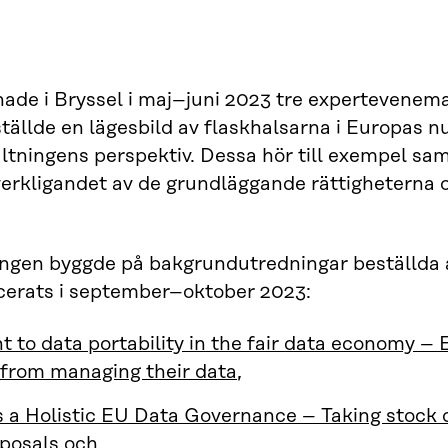
nade i Bryssel i maj–juni 2023 tre expertevenema
llde en lägesbild av flaskhalsarna i Europas nu
ltningens perspektiv. Dessa hör till exempel s
verkligandet av de grundläggande rättigheterna
.
gen byggde på bakgrundutredningar beställda a
cerats i september–oktober 2023:
t to data portability in the fair data economy – 
 from managing their data
,
 a Holistic EU Data Governance – Taking stock o
posals
och