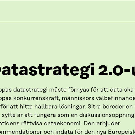
atastrategi 2.0
opas datastrategi måste förnyas för att data sk
opas konkurrenskraft, människors välbefinnande
för att hitta hållbara lösningar. Sitra bereder en
s syfte är att fungera som en diskussionsöppnin
mtidens rättvisa dataekonomi. Den erbjuder
ommendationer och indata för den nya Europeis