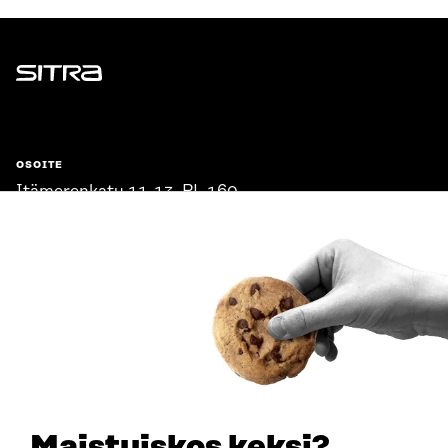
Sitra
OSOITE
Itämerenkatu 11-13, PL 160,
00181 Helsinki
Saapumisohjeet
Y-TUNNUS
0202132-3
PUHELIN
+358 294 618 991
SÄHKÖPOSTI
etunimi.sukunimi@sitra.fi
sitra@sitra.fi
Maistuiskos keksi?