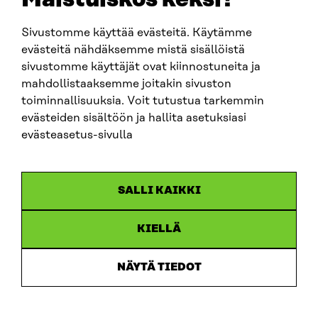
Sivustomme käyttää evästeitä. Käytämme
SITRA SOSIAALISESSA MEDIASSA
evästeitä nähdäksemme mistä sisällöistä
sivustomme käyttäjät ovat kiinnostuneita ja
LinkedIn
mahdollistaaksemme joitakin sivuston
Instagram
toiminnallisuuksia. Voit tutustua tarkemmin
YouTube
evästeiden sisältöön ja hallita asetuksiasi
evästeasetus-sivulla
Sitra 2025
SALLI KAIKKI
Tietosuoja
KIELLÄ
Evästeasetukset
Ilmoituskanava
NÄYTÄ TIEDOT
Saavutettavuusseloste
Asiakirjajulkisuus
Sitran digitaalinen viestintä ja verkkopalvelut