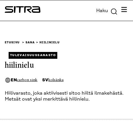
Siirry
Valik
Haku
suoraan
Sitra
sisältöön
↓
ETUSIVU
SANA
HIILINIELU
TULEVAISUUSSANASTO
hiilinielu
EN
SV
carbon sink
kolsänka
Hiilivarasto, joka aktiivisesti sitoo hiiltä ilmakehästä.
Metsät ovat yksi merkittävä hiilinielu.