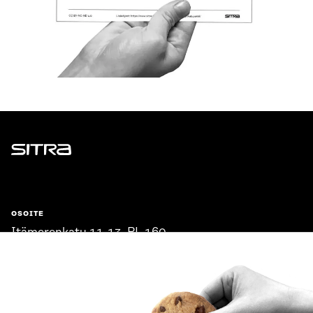
Sitra
OSOITE
Itämerenkatu 11-13, PL 160,
00181 Helsinki
Saapumisohjeet
Y-TUNNUS
0202132-3