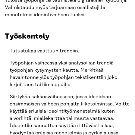
Tulosta työpohja tai valmistele digitaalinen työpohja.
Valmistaudu myös tarjoamaan osallistujille
menetelmiä ideointivaiheen tueksi.
Työskentely
Tutustukaa valittuun trendiin.
Työpohjan vaiheessa yksi analysoikaa trendiä
työpohjan kysymysten kautta. Merkitkää
havaintonne ylös työpohjan tekstikenttiin joko
kirjoittaen tai liimalapuilla.
Siirtykää kakkosvaiheeseen, jossa ideoidaan
ensimmäisen vaiheen pohjalta liiketoimintaa. Voitte
käyttää erilaisia ideointityömenetelmiä kuten
aivoriihtä, miellekarttaa tai muuta vastaavaa.
Ideointiin kannattaa käyttää riittävästi aikaa,
hyödyntää erilaisia menetelmiä ja pyrkiä alussa