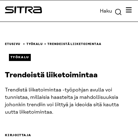
Siirry
Valik
Haku
suoraan
Sitra
sisältöön
↓
ETUSIVU
TYÖKALU
TRENDEISTÄ LIIKETOIMINTAA
TYÖKALU
Trendeistä liiketoimintaa
Trendistä liiketoimintaa -työpohjan avulla voi
tunnistaa, millaisia haasteita ja mahdollisuuksia
johonkin trendiin voi liittyä ja ideoida sitä kautta
uutta liiketoimintaa.
KIRJOITTAJA