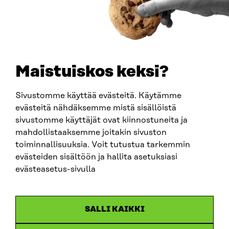
PUHELIN
+358 294 618 991
SÄHKÖPOSTI
etunimi.sukunimi@sitra.fi
sitra@sitra.fi
Maistuiskos keksi?
Sivustomme käyttää evästeitä. Käytämme
SITRA SOSIAALISESSA MEDIASSA
evästeitä nähdäksemme mistä sisällöistä
sivustomme käyttäjät ovat kiinnostuneita ja
LinkedIn
mahdollistaaksemme joitakin sivuston
Instagram
toiminnallisuuksia. Voit tutustua tarkemmin
YouTube
evästeiden sisältöön ja hallita asetuksiasi
evästeasetus-sivulla
Sitra 2025
SALLI KAIKKI