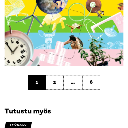
1
2
…
6
Tutustu myös
TYÖKALU