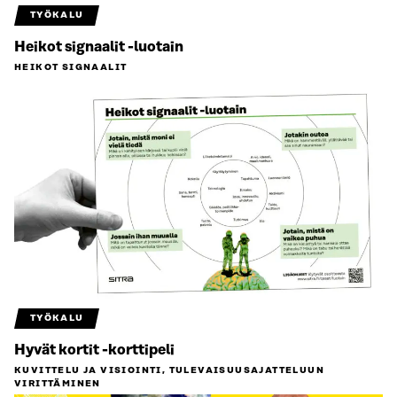
TYÖKALU
Heikot signaalit -luotain
HEIKOT SIGNAALIT
TYÖKALU
Hyvät kortit -korttipeli
KUVITTELU JA VISIOINTI, TULEVAISUUS­AJATTELUUN
VIRITTÄMINEN