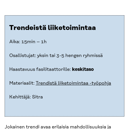
Trendeistä liiketoimintaa
Aika: 15min – 1h
Osallistujat: yksin tai 3-5 hengen ryhmissä
Haastavuus fasilitaattorille:
keskitaso
Materiaalit:
Trendistä liiketoimintaa -työpohja
Kehittäjä: Sitra
Jokainen trendi avaa erilaisia mahdollisuuksia ja