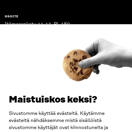
OSOITE
Itämerenkatu 11-13, PL 160,
00181 Helsinki
Saapumisohjeet
Y-TUNNUS
0202132-3
PUHELIN
+358 294 618 991
SÄHKÖPOSTI
etunimi.sukunimi@sitra.fi
sitra@sitra.fi
Maistuiskos keksi?
Sivustomme käyttää evästeitä. Käytämme
SITRA SOSIAALISESSA MEDIASSA
evästeitä nähdäksemme mistä sisällöistä
sivustomme käyttäjät ovat kiinnostuneita ja