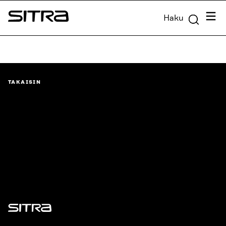
Siirry
Valik
Haku
suoraan
Sitra
sisältöön
↓
TAKAISIN
Sitra