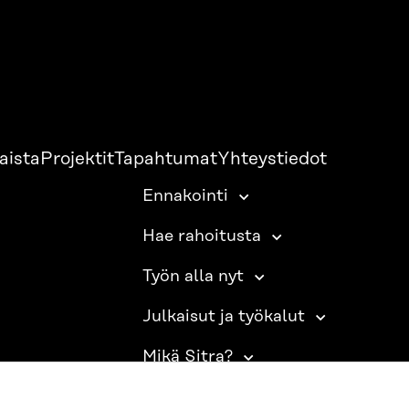
aista
Projektit
Tapahtumat
Yhteystiedot
Ennakointi
Hae rahoitusta
Työn alla nyt
Julkaisut ja työkalut
Mikä Sitra?