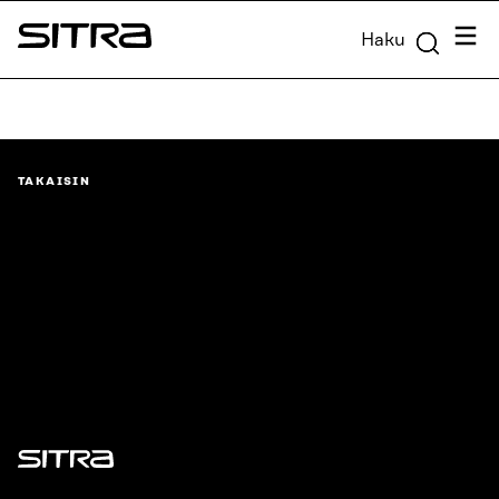
Siirry
Valik
Haku
suoraan
Sitra
sisältöön
↓
TAKAISIN
Sitra