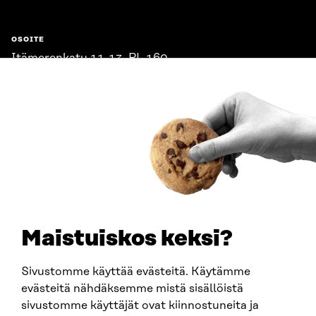
OSOITE
Itämerenkatu 11-13, PL 160,
00181 Helsinki
Saapumisohjeet
Y-TUNNUS
0202132-3
PUHELIN
+358 294 618 991
SÄHKÖPOSTI
etunimi.sukunimi@sitra.fi
sitra@sitra.fi
Maistuiskos keksi?
Sivustomme käyttää evästeitä. Käytämme
SITRA SOSIAALISESSA MEDIASSA
evästeitä nähdäksemme mistä sisällöistä
sivustomme käyttäjät ovat kiinnostuneita ja