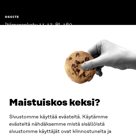
OSOITE
Itämerenkatu 11-13, PL 160,
00181 Helsinki
Saapumisohjeet
Y-TUNNUS
0202132-3
PUHELIN
+358 294 618 991
SÄHKÖPOSTI
etunimi.sukunimi@sitra.fi
sitra@sitra.fi
Maistuiskos keksi?
Sivustomme käyttää evästeitä. Käytämme
SITRA SOSIAALISESSA MEDIASSA
evästeitä nähdäksemme mistä sisällöistä
sivustomme käyttäjät ovat kiinnostuneita ja