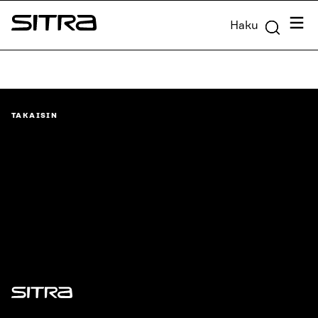
Siirry
Valik
Haku
suoraan
Sitra
sisältöön
↓
TAKAISIN
Sitra