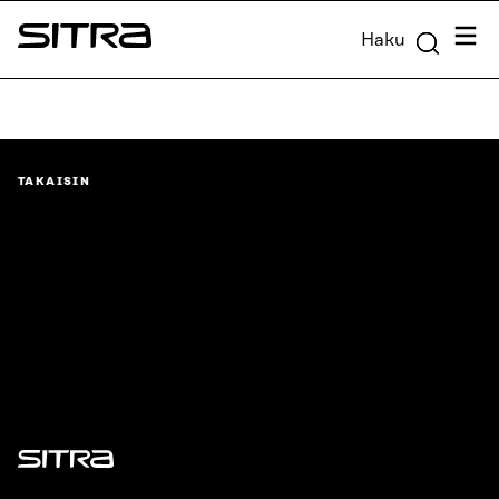
Siirry
Valik
Haku
suoraan
Sitra
sisältöön
↓
TAKAISIN
Sitra