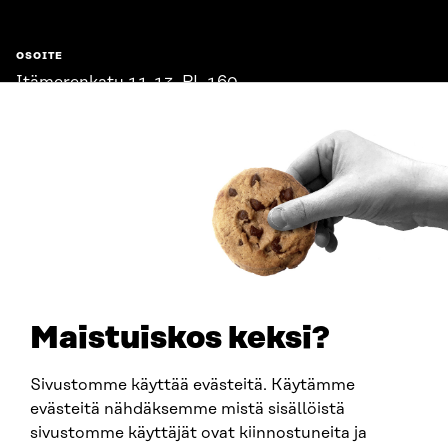
OSOITE
Itämerenkatu 11-13, PL 160,
00181 Helsinki
Saapumisohjeet
Y-TUNNUS
0202132-3
PUHELIN
+358 294 618 991
SÄHKÖPOSTI
etunimi.sukunimi@sitra.fi
sitra@sitra.fi
Maistuiskos keksi?
Sivustomme käyttää evästeitä. Käytämme
SITRA SOSIAALISESSA MEDIASSA
evästeitä nähdäksemme mistä sisällöistä
sivustomme käyttäjät ovat kiinnostuneita ja