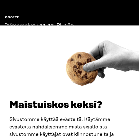
OSOITE
Itämerenkatu 11-13, PL 160,
00181 Helsinki
Saapumisohjeet
Y-TUNNUS
0202132-3
PUHELIN
+358 294 618 991
SÄHKÖPOSTI
etunimi.sukunimi@sitra.fi
sitra@sitra.fi
Maistuiskos keksi?
Sivustomme käyttää evästeitä. Käytämme
SITRA SOSIAALISESSA MEDIASSA
evästeitä nähdäksemme mistä sisällöistä
sivustomme käyttäjät ovat kiinnostuneita ja