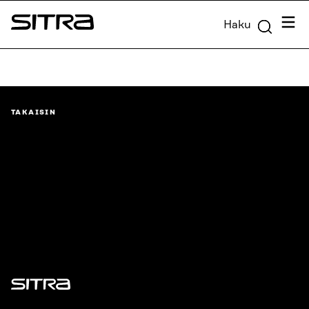
Siirry
Valik
Haku
suoraan
Sitra
sisältöön
↓
TAKAISIN
Sitra