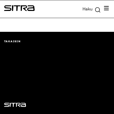
Siirry
Valik
Haku
suoraan
Sitra
sisältöön
↓
TAKAISIN
Sitra