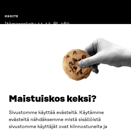
OSOITE
Itämerenkatu 11-13, PL 160,
00181 Helsinki
Saapumisohjeet
Y-TUNNUS
0202132-3
PUHELIN
+358 294 618 991
SÄHKÖPOSTI
etunimi.sukunimi@sitra.fi
sitra@sitra.fi
Maistuiskos keksi?
Sivustomme käyttää evästeitä. Käytämme
SITRA SOSIAALISESSA MEDIASSA
evästeitä nähdäksemme mistä sisällöistä
sivustomme käyttäjät ovat kiinnostuneita ja