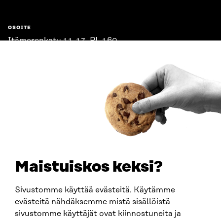
OSOITE
Itämerenkatu 11-13, PL 160,
00181 Helsinki
Saapumisohjeet
Y-TUNNUS
0202132-3
PUHELIN
+358 294 618 991
SÄHKÖPOSTI
etunimi.sukunimi@sitra.fi
sitra@sitra.fi
Maistuiskos keksi?
Sivustomme käyttää evästeitä. Käytämme
SITRA SOSIAALISESSA MEDIASSA
evästeitä nähdäksemme mistä sisällöistä
sivustomme käyttäjät ovat kiinnostuneita ja