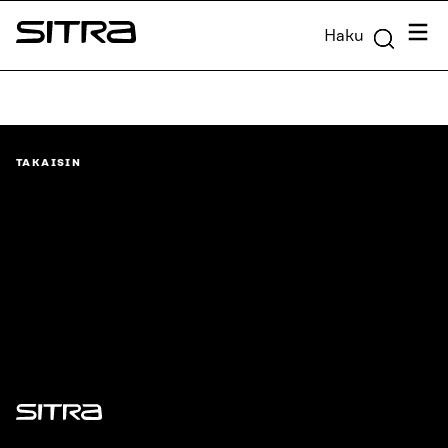
Siirry
Valik
Haku
suoraan
Sitra
sisältöön
↓
TAKAISIN
Sitra