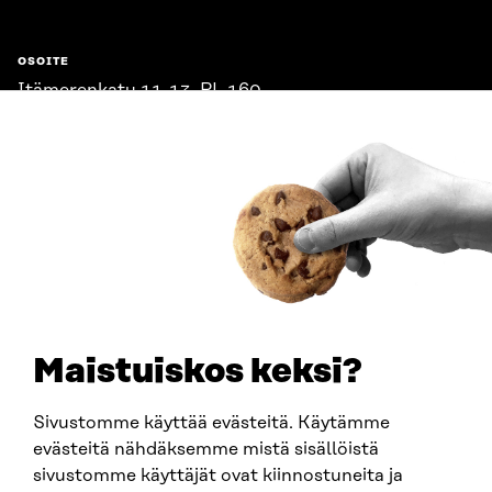
OSOITE
Itämerenkatu 11-13, PL 160,
00181 Helsinki
Saapumisohjeet
Y-TUNNUS
0202132-3
PUHELIN
+358 294 618 991
SÄHKÖPOSTI
etunimi.sukunimi@sitra.fi
sitra@sitra.fi
Maistuiskos keksi?
Sivustomme käyttää evästeitä. Käytämme
SITRA SOSIAALISESSA MEDIASSA
evästeitä nähdäksemme mistä sisällöistä
sivustomme käyttäjät ovat kiinnostuneita ja