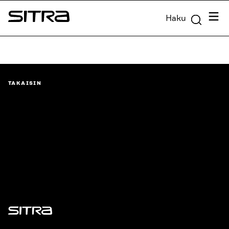
Siirry
Valik
Haku
suoraan
Sitra
sisältöön
↓
TAKAISIN
Sitra