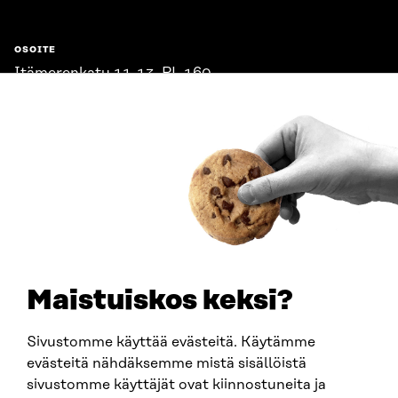
OSOITE
Itämerenkatu 11-13, PL 160,
00181 Helsinki
Saapumisohjeet
Y-TUNNUS
0202132-3
PUHELIN
+358 294 618 991
SÄHKÖPOSTI
etunimi.sukunimi@sitra.fi
sitra@sitra.fi
Maistuiskos keksi?
Sivustomme käyttää evästeitä. Käytämme
SITRA SOSIAALISESSA MEDIASSA
evästeitä nähdäksemme mistä sisällöistä
sivustomme käyttäjät ovat kiinnostuneita ja