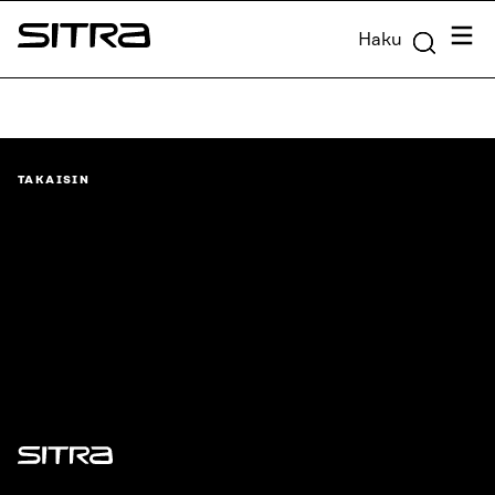
Siirry
Valik
Haku
suoraan
Sitra
sisältöön
↓
TAKAISIN
Sitra