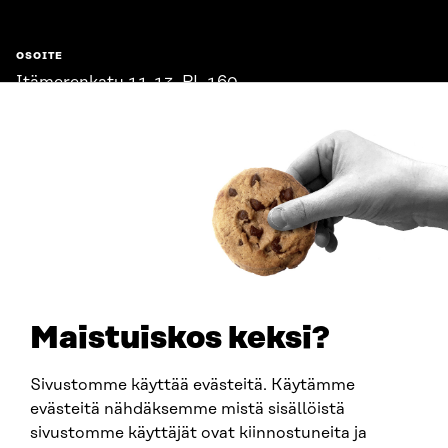
OSOITE
Itämerenkatu 11-13, PL 160,
00181 Helsinki
Saapumisohjeet
Y-TUNNUS
0202132-3
PUHELIN
+358 294 618 991
SÄHKÖPOSTI
etunimi.sukunimi@sitra.fi
sitra@sitra.fi
Maistuiskos keksi?
Sivustomme käyttää evästeitä. Käytämme
SITRA SOSIAALISESSA MEDIASSA
evästeitä nähdäksemme mistä sisällöistä
sivustomme käyttäjät ovat kiinnostuneita ja