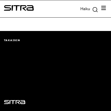
Siirry
Valik
Haku
suoraan
Sitra
sisältöön
↓
TAKAISIN
Sitra