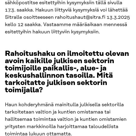
sähköpostitse esitettyihin kysymyksiin tällä sivulla
17.3. saakka. Hakuun liittyviä kysymyksiä voi lähettää
Sitralle osoitteeseen rahoitushaut@sitra.fi 13.3.2025
kello 12 saakka. Vastaamme määräaikaan mennessä
esitettyihin hakuun liittyviin kysymyksiin.
Rahoitushaku on ilmoitettu olevan
avoin kaikille julkisen sektorin
toimijoille paikallis-, alue- ja
keskushallinnon tasoilla. Mitä
tarkoitatte julkisen sektorin
toimijalla?
Haun kohderyhmänä mainitulla julkisella sektorilla
tarkoitetaan valtion ja kuntien omistamaa tai
hallitsemaa toimintaa valtion ja kuntien omistamien
yritysten markkinoilla harjoittamaa taloudellista
toimintaa lukuun ottamatta.