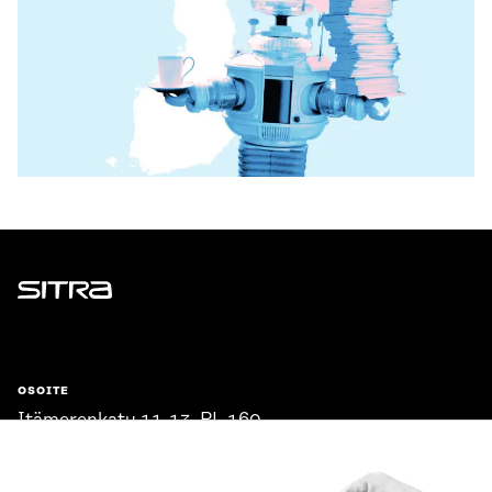
Sitra
OSOITE
Itämerenkatu 11-13, PL 160,
00181 Helsinki
Saapumisohjeet