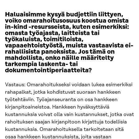
Haluaisimme kysyä budjettiin liittyen,
voiko omarahoitusosuus koostua omista
in-kind -resursseista, kuten esimerkiksi:
omasta työajasta, laitteista tai
työkaluista, toimitiloista,
vapaaehtoistyöstä, muista vastaavista ei-
rahallisista panoksista. Jos tämä on
mahdollista, onko näille määritelty
tarkempia laskenta- tai
dokumentointiperiaatteita?
Vastaus: Omarahoitukseksi voidaan lukea esimerkiksi
rahapalkat, jotka kohdistuvat suoraan hankkeen
työtehtäviin. Työajanseuranta on osa hankkeen
kirjanpitoaineistoa. Hankkeen hyväksyttäviä
kustannuksia voivat olla vain kustannukset, jotka ovat
rahoituksen saajan kirjanpitoon kirjattuja todellisia
kustannuksia. Omarahoituksella tarkoitetaan sitä
osaa hankkeen kustannuksista, joita vastaan