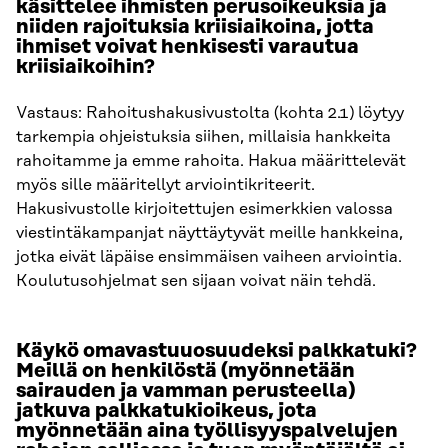
käsittelee ihmisten perusoikeuksia ja
niiden rajoituksia kriisiaikoina, jotta
ihmiset voivat henkisesti varautua
kriisiaikoihin?
Vastaus: Rahoitushakusivustolta (kohta 2.1) löytyy
tarkempia ohjeistuksia siihen, millaisia hankkeita
rahoitamme ja emme rahoita. Hakua määrittelevät
myös sille määritellyt arviointikriteerit.
Hakusivustolle kirjoitettujen esimerkkien valossa
viestintäkampanjat näyttäytyvät meille hankkeina,
jotka eivät läpäise ensimmäisen vaiheen arviointia.
Koulutusohjelmat sen sijaan voivat näin tehdä.
Käykö omavastuuosuudeksi palkkatuki?
Meillä on henkilöstä (myönnetään
sairauden ja vamman perusteella)
jatkuva palkkatukioikeus, jota
myönnetään aina työllisyyspalvelujen