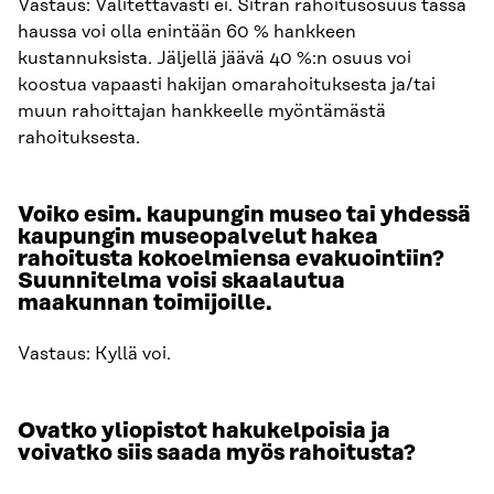
Vastaus: Valitettavasti ei. Sitran rahoitusosuus tässä
haussa voi olla enintään 60 % hankkeen
kustannuksista. Jäljellä jäävä 40 %:n osuus voi
koostua vapaasti hakijan omarahoituksesta ja/tai
muun rahoittajan hankkeelle myöntämästä
rahoituksesta.
Voiko esim. kaupungin museo tai yhdessä
kaupungin museopalvelut hakea
rahoitusta kokoelmiensa evakuointiin?
Suunnitelma voisi skaalautua
maakunnan toimijoille.
Vastaus: Kyllä voi.
Ovatko yliopistot hakukelpoisia ja
voivatko siis saada myös rahoitusta?