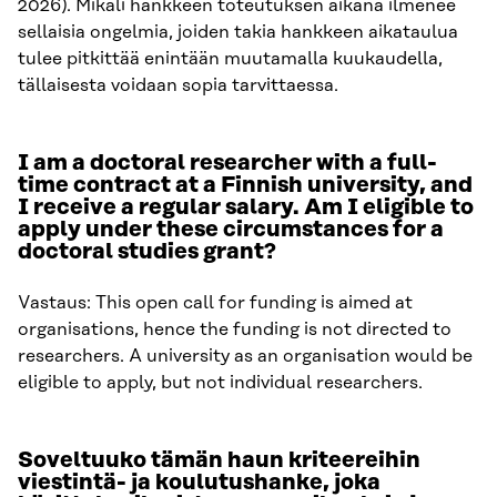
2026). Mikäli hankkeen toteutuksen aikana ilmenee
sellaisia ongelmia, joiden takia hankkeen aikataulua
tulee pitkittää enintään muutamalla kuukaudella,
tällaisesta voidaan sopia tarvittaessa.
I am a doctoral researcher with a full-
time contract at a Finnish university, and
I receive a regular salary. Am I eligible to
apply under these circumstances for a
doctoral studies grant?
Vastaus: This open call for funding is aimed at
organisations, hence the funding is not directed to
researchers. A university as an organisation would be
eligible to apply, but not individual researchers.
Soveltuuko tämän haun kriteereihin
viestintä- ja koulutushanke, joka