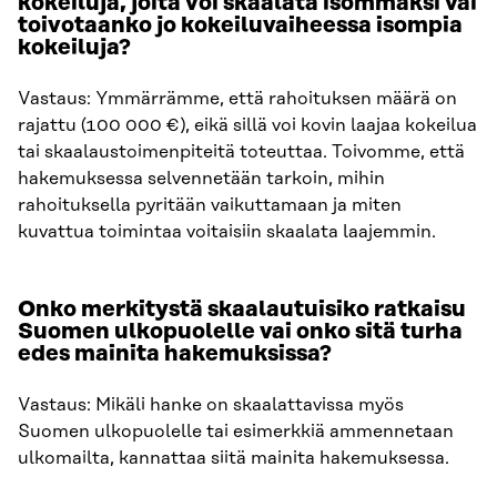
kokeiluja, joita voi skaalata isommaksi vai
toivotaanko jo kokeiluvaiheessa isompia
kokeiluja?
Vastaus: Ymmärrämme, että rahoituksen määrä on
rajattu (100 000 €), eikä sillä voi kovin laajaa kokeilua
tai skaalaustoimenpiteitä toteuttaa. Toivomme, että
hakemuksessa selvennetään tarkoin, mihin
rahoituksella pyritään vaikuttamaan ja miten
kuvattua toimintaa voitaisiin skaalata laajemmin.
Onko merkitystä skaalautuisiko ratkaisu
Suomen ulkopuolelle vai onko sitä turha
edes mainita hakemuksissa?
Vastaus: Mikäli hanke on skaalattavissa myös
Suomen ulkopuolelle tai esimerkkiä ammennetaan
ulkomailta, kannattaa siitä mainita hakemuksessa.