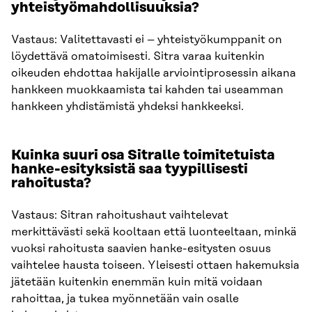
yhteistyömahdollisuuksia?
Vastaus: Valitettavasti ei – yhteistyökumppanit on
löydettävä omatoimisesti. Sitra varaa kuitenkin
oikeuden ehdottaa hakijalle arviointiprosessin aikana
hankkeen muokkaamista tai kahden tai useamman
hankkeen yhdistämistä yhdeksi hankkeeksi.
Kuinka suuri osa Sitralle toimitetuista
hanke-esityksistä saa tyypillisesti
rahoitusta?
Vastaus: Sitran rahoitushaut vaihtelevat
merkittävästi sekä kooltaan että luonteeltaan, minkä
vuoksi rahoitusta saavien hanke-esitysten osuus
vaihtelee hausta toiseen. Yleisesti ottaen hakemuksia
jätetään kuitenkin enemmän kuin mitä voidaan
rahoittaa, ja tukea myönnetään vain osalle