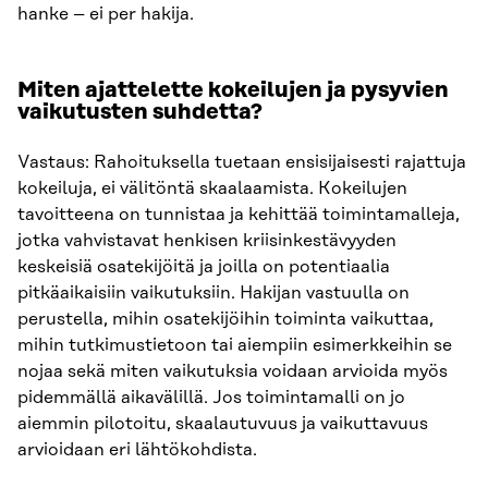
hanke – ei per hakija.
Miten ajattelette kokeilujen ja pysyvien
vaikutusten suhdetta?
Vastaus: Rahoituksella tuetaan ensisijaisesti rajattuja
kokeiluja, ei välitöntä skaalaamista. Kokeilujen
tavoitteena on tunnistaa ja kehittää toimintamalleja,
jotka vahvistavat henkisen kriisinkestävyyden
keskeisiä osatekijöitä ja joilla on potentiaalia
pitkäaikaisiin vaikutuksiin. Hakijan vastuulla on
perustella, mihin osatekijöihin toiminta vaikuttaa,
mihin tutkimustietoon tai aiempiin esimerkkeihin se
nojaa sekä miten vaikutuksia voidaan arvioida myös
pidemmällä aikavälillä. Jos toimintamalli on jo
aiemmin pilotoitu, skaalautuvuus ja vaikuttavuus
arvioidaan eri lähtökohdista.