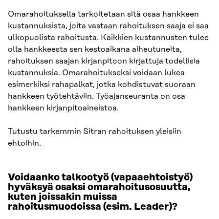
Omarahoituksella tarkoitetaan sitä osaa hankkeen
kustannuksista, joita vastaan rahoituksen saaja ei saa
ulkopuolista rahoitusta. Kaikkien kustannusten tulee
olla hankkeesta sen kestoaikana aiheutuneita,
rahoituksen saajan kirjanpitoon kirjattuja todellisia
kustannuksia. Omarahoitukseksi voidaan lukea
esimerkiksi rahapalkat, jotka kohdistuvat suoraan
hankkeen työtehtäviin. Työajanseuranta on osa
hankkeen kirjanpitoaineistoa.
Tutustu tarkemmin Sitran rahoituksen yleisiin
ehtoihin.
Voidaanko talkootyö (vapaaehtoistyö)
hyväksyä osaksi omarahoitusosuutta,
kuten joissakin muissa
rahoitusmuodoissa (esim. Leader)?