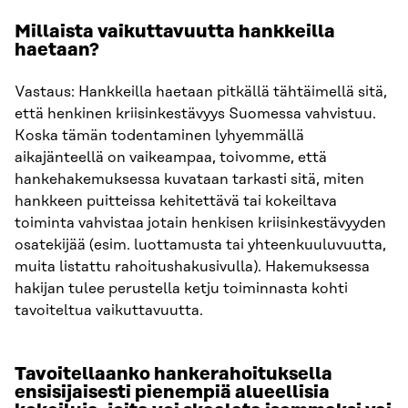
Millaista vaikuttavuutta hankkeilla
haetaan?
Vastaus: Hankkeilla haetaan pitkällä tähtäimellä sitä,
että henkinen kriisinkestävyys Suomessa vahvistuu.
Koska tämän todentaminen lyhyemmällä
aikajänteellä on vaikeampaa, toivomme, että
hankehakemuksessa kuvataan tarkasti sitä, miten
hankkeen puitteissa kehitettävä tai kokeiltava
toiminta vahvistaa jotain henkisen kriisinkestävyyden
osatekijää (esim. luottamusta tai yhteenkuuluvuutta,
muita listattu rahoitushakusivulla). Hakemuksessa
hakijan tulee perustella ketju toiminnasta kohti
tavoiteltua vaikuttavuutta.
Tavoitellaanko hankerahoituksella
ensisijaisesti pienempiä alueellisia