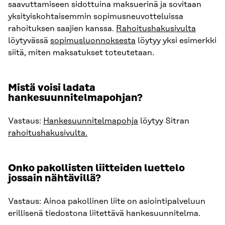
saavuttamiseen sidottuina maksuerinä ja sovitaan
yksityiskohtaisemmin sopimusneuvotteluissa
rahoituksen saajien kanssa.
Rahoitushakusivulta
löytyvässä
sopimusluonnoksesta
löytyy yksi esimerkki
siitä, miten maksatukset toteutetaan.
Mistä voisi ladata
hankesuunnitelmapohjan?
Vastaus:
Hankesuunnitelmapohja
löytyy Sitran
rahoitushakusivulta.
Onko pakollisten liitteiden luettelo
jossain nähtävillä?
Vastaus: Ainoa pakollinen liite on asiointipalveluun
erillisenä tiedostona liitettävä hankesuunnitelma.