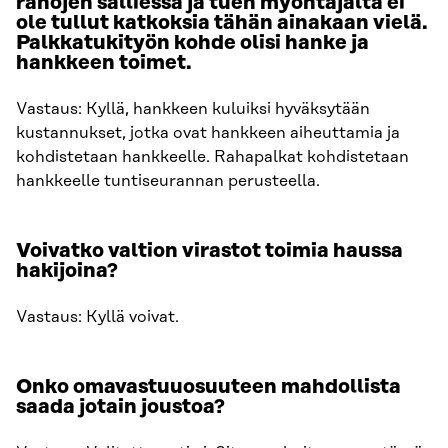
rahojen salliessa ja tuen myöntäjältä ei
ole tullut katkoksia tähän ainakaan vielä.
Palkkatukityön kohde olisi hanke ja
hankkeen toimet.
Vastaus: Kyllä, hankkeen kuluiksi hyväksytään
kustannukset, jotka ovat hankkeen aiheuttamia ja
kohdistetaan hankkeelle. Rahapalkat kohdistetaan
hankkeelle tuntiseurannan perusteella.
Voivatko valtion virastot toimia haussa
hakijoina?
Vastaus: Kyllä voivat.
Onko omavastuuosuuteen mahdollista
saada jotain joustoa?