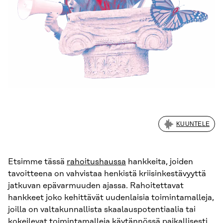
KUUNTELE
Etsimme tässä
rahoitushaussa
hankkeita, joiden
tavoitteena on vahvistaa henkistä kriisinkestävyyttä
jatkuvan epävarmuuden ajassa. Rahoitettavat
hankkeet joko kehittävät uudenlaisia toimintamalleja,
joilla on valtakunnallista skaalauspotentiaalia tai
kokeilevat toimintamalleja käytännössä paikallisesti