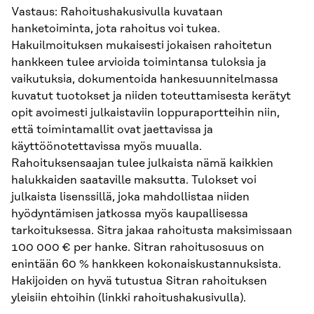
Vastaus: Rahoitushakusivulla kuvataan
hanketoiminta, jota rahoitus voi tukea.
Hakuilmoituksen mukaisesti jokaisen rahoitetun
hankkeen tulee arvioida toimintansa tuloksia ja
vaikutuksia, dokumentoida hankesuunnitelmassa
kuvatut tuotokset ja niiden toteuttamisesta kerätyt
opit avoimesti julkaistaviin loppuraportteihin niin,
että toimintamallit ovat jaettavissa ja
käyttöönotettavissa myös muualla.
Rahoituksensaajan tulee julkaista nämä kaikkien
halukkaiden saataville maksutta. Tulokset voi
julkaista lisenssillä, joka mahdollistaa niiden
hyödyntämisen jatkossa myös kaupallisessa
tarkoituksessa. Sitra jakaa rahoitusta maksimissaan
100 000 € per hanke. Sitran rahoitusosuus on
enintään 60 % hankkeen kokonaiskustannuksista.
Hakijoiden on hyvä tutustua Sitran rahoituksen
yleisiin ehtoihin (linkki rahoitushakusivulla).