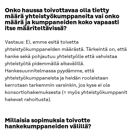
Onko haussa toivottavaa olla tietty
määrä yhteistyökumppaneita vai onko
määrä ja kumppaneiden koko vapaasti
itse määriteltävissä?
Vastaus: Ei, emme esitä toivetta
yhteistyökumppaneiden määrästä. Tärkeintä on, että
hanke sekä pohjautuu yhteistyölle että vahvistaa
yhteistyötä pidemmällä aikavälillä.
Hankesuunnitelmassa pyydämme, että
yhteistyökumppaneista ja heidän rooleistaan
kerrotaan tarkemmin varsinkin, jos kyse ei ole
konsortiohakemuksesta (= myös yhteistyökumppanit
hakevat rahoitusta).
Millaisia sopimuksia toivotte
hankekumppaneiden välillä?