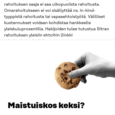
rahoituksen saaja ei saa ulkopuolista rahoitusta.
Omarahoitukseen ei voi sisällyttää ns. in-kind-
tyyppistä rahoitusta tai vapaaehtoistyötä. Välilliset
kustannukset voidaan kohdistaa hankkeelle
yleiskuluprosentilla. Hakijoiden tulee tutustua Sitran
rahoituksen yleisiin ehtoihin (linkki
rahoitushakusivulla
).
Voiko järjestön saamaa yleisavustusta
käyttää omarahoitusosuuteen, jos
rahoittaja hyväksyy tämän? Yleisavustus
on annettu järjestön yleiseen toimintaan
mutta Sitran kanssa tehtävä hanke voi
yleistä tarkoitusta toki myös tukea.
Vastaus: Kyllä voi. Tässä haussa edellytetään muuta
kuin Sitran rahoitusta vähintään 40 % hankkeen
Maistuiskos keksi?
kustannuksista. Määritetty 40 %:n osuus voi koostua