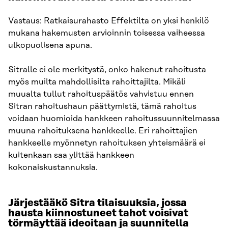
Vastaus: Ratkaisurahasto Effektilta on yksi henkilö
mukana hakemusten arvioinnin toisessa vaiheessa
ulkopuolisena apuna.
Sitralle ei ole merkitystä, onko hakenut rahoitusta
myös muilta mahdollisilta rahoittajilta. Mikäli
muualta tullut rahoituspäätös vahvistuu ennen
Sitran rahoitushaun päättymistä, tämä rahoitus
voidaan huomioida hankkeen rahoitussuunnitelmassa
muuna rahoituksena hankkeelle. Eri rahoittajien
hankkeelle myönnetyn rahoituksen yhteismäärä ei
kuitenkaan saa ylittää hankkeen
kokonaiskustannuksia.
Järjestääkö Sitra tilaisuuksia, jossa
hausta kiinnostuneet tahot voisivat
törmäyttää ideoitaan ja suunnitella