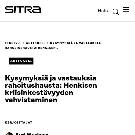
Siirry
Valik
Haku
suoraan
Sitra
sisältöön
↓
ETUSIVU
ARTIKKELI
KYSYMYKSIÄ JA VASTAUKSIA
RAHOITUSHAUSTA: HENKISEN…
ARTIKKELI
Kysymyksiä ja vastauksia
rahoitushausta: Henkisen
kriisinkestävyyden
vahvistaminen
KIRJOITTAJAT