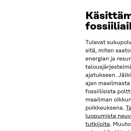
Käsittä
fossiilia
Tulevat sukupol
sitä, miten saato
energian ja resu
talousjärjestel
ajatukseen. Jälki
ajan maailmasta 
fossiilisista pol
maailman oikkun
poikkeuksena.
T
luopumista neuv
tutkijoita
. Muuto