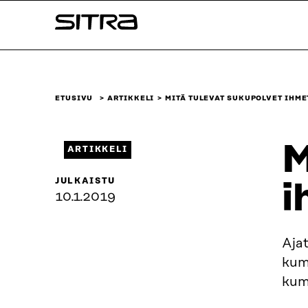
Siirry
Sitra
suoraan
sisältöön
↓
ETUSIVU
ARTIKKELI
MITÄ TULEVAT SUKUPOLVET IHME
M
ARTIKKELI
JULKAISTU
i
10.1.2019
Ajat
kumm
kum