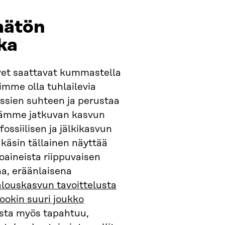
mätön
ika
vet saattavat kummastella
imme olla tuhlailevia
rssien suhteen ja perustaa
mämme jatkuvan kasvun
fossiilisen ja jälkikasvun
käsin tällainen näyttää
ttoaineista riippuvaisen
a, eräänlaisena
alouskasvun tavoittelusta
ookin suuri joukko
sta myös tapahtuu,