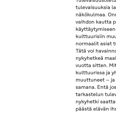
Tulevaisuusoletu
tulevaisuuksia l
näkökulmaa. On
vaihdon kautta p
käyttäytymiseen 
kulttuurisiin muu
normaalit asiat 
Tätä voi havainn
nykyhetkeä maai
vuotta sitten. Mi
kulttuurissa ja 
muuttuneet – ja 
samana. Entä j
tarkastelun tule
nykyhetki saatta
päästä elävän ih