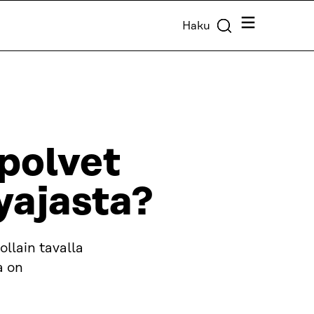
Valikko
Haku
upolvet
yajasta?
llain tavalla
a on