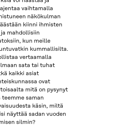
ksia voi haastaa ja
aajentaa vaihtamalla
nistuneen näkökulman
äästään kiinni ihmisten
ja mahdollisiin
toksiin, kun meille
tuntuvatkin kummallisilta.
ollistaa vertaamalla
lmaan sata tai tuhat
tkä kaikki asiat
yhteiskunnassa ovat
toisaalta mitä on pysynyt
os teemme saman
vaisuudesta käsin, miltä
isi näyttää sadan vuoden
misen silmin?