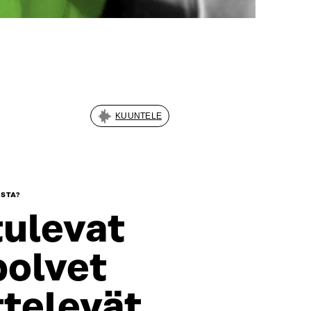
KUUNTELE
STA?
tulevat
olvet
televät