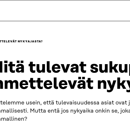
TTELEVÄT NYKYAJASTA?
itä tulevat suk
hmettelevät nyk
telemme usein, että tulevaisuudessa asiat ovat jo
allisesti. Mutta entä jos nykyaika onkin se, jok
mallinen?