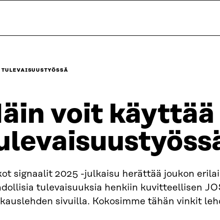
Ä TULEVAISUUSTYÖSSÄ
äin voit käyttää
ulevaisuustyöss
ot signaalit 2025 -julkaisu herättää joukon erilai
ollisia tulevaisuuksia henkiin kuvitteellisen JO
akauslehden sivuilla. Kokosimme tähän vinkit le