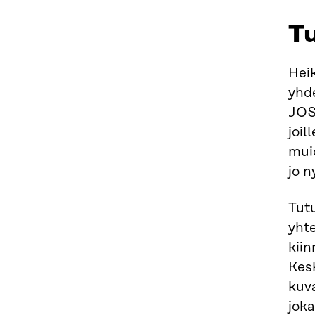
Tu
Heik
yhde
JOS*
joil
muid
jo 
Tutu
yhte
kiin
Kesk
kuva
joka