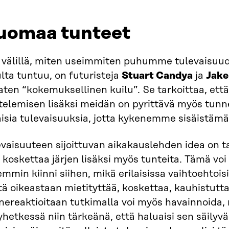
uomaa tunteet
 välillä, miten useimmiten puhumme tulevaisuude
lta tuntuu, on futuristeja
Stuart Candya
ja
Jake
aten “kokemuksellinen kuilu”. Se tarkoittaa, ett
ttelemisen lisäksi meidän on pyrittävä myös tun
aisia tulevaisuuksia, jotta kykenemme sisäistämä
vaisuuteen sijoittuvan aikakauslehden idea on ta
 koskettaa järjen lisäksi myös tunteita. Tämä v
mmin kiinni siihen, mikä erilaisissa vaihtoehtois
ä oikeastaan mietityttää, koskettaa, kauhistuttaa
ereaktioitaan tutkimalla voi myös havainnoida, 
hetkessä niin tärkeänä, että haluaisi sen säily