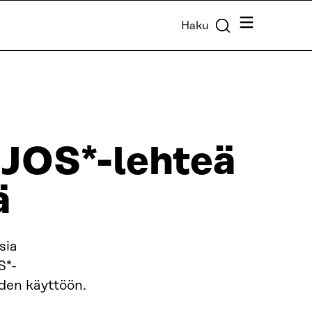
Valikko
Haku
 JOS*-lehteä
ä
sia
S*-
hden käyttöön.