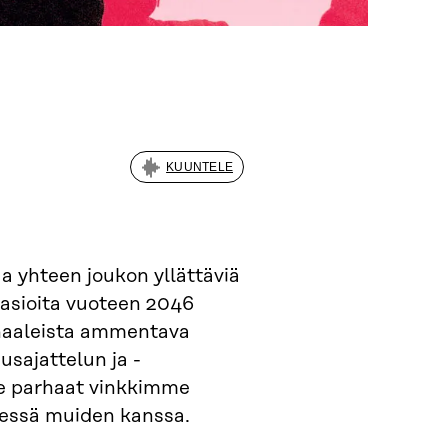
KUUNTELE
 yhteen joukon yllättäviä
a asioita vuoteen 2046
gnaaleista ammentava
usajattelun ja -
me parhaat vinkkimme
hdessä muiden kanssa.