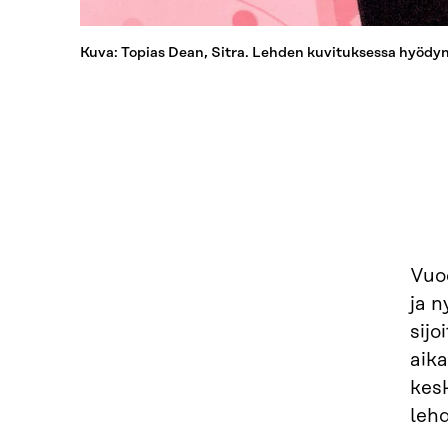
Kuva: Topias Dean, Sitra. Lehden kuvituksessa hyödyn
Vuo
ja n
sij
aika
kes
lehd