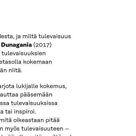
sta, ja miltä tulevaisuus
 Dunagania
(2017)
ä tulevaisuuksien
netasolla kokemaan
än niitä.
rjota lukijalle kokemus,
oi auttaa pääsemään
issa tulevaisuuksissa
 tai inspiroi.
mitä oikeastaan pitää
vän myös tulevaisuuteen –