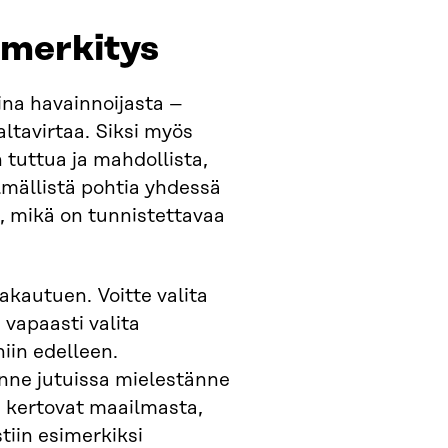
 merkitys
aina havainnoijasta –
altavirtaa. Siksi myös
n tuttua ja mahdollista,
elmällistä pohtia yhdessä
a, mikä on tunnistettavaa
akautuen. Voitte valita
 vapaasti valita
iin edelleen.
anne jutuissa mielestänne
i kertovat maailmasta,
tiin esimerkiksi