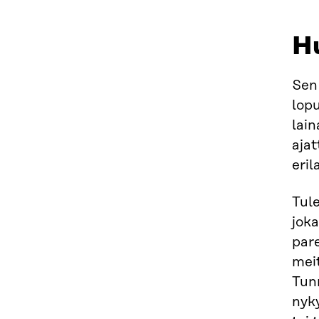
H
Sen
lopu
lain
aja
eril
Tule
joka
pare
meit
Tunn
nyky