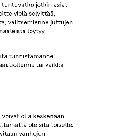
 tuntuvatko jotkin asiat
tte vielä selvittää,
ita, valitsemienne juttujen
naaleista löytyy
mitä tunnistamanne
saatiollenne tai vaikka
e voivat olla keskenään
lttämättä ole sitä toiselle.
rvitaan vanhojen