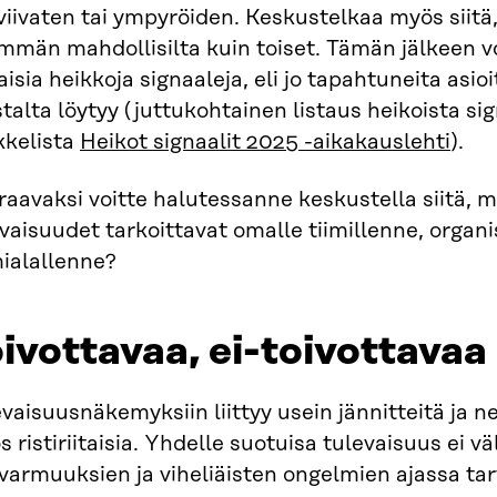
viivaten tai ympyröiden. Keskustelkaa myös siitä,
män mahdollisilta kuin toiset. Tämän jälkeen voi
aisia heikkoja signaaleja, eli jo tapahtuneita asio
talta löytyy (juttukohtainen listaus heikoista sig
kkelista
Heikot signaalit 2025 -aikakauslehti
).
raavaksi voitte halutessanne keskustella siitä, 
vaisuudet tarkoittavat omalle tiimillenne, organi
mialallenne?
ivottavaa, ei-toivottavaa
vaisuusnäkemyksiin liittyy usein jännitteitä ja n
 ristiriitaisia. Yhdelle suotuisa tulevaisuus ei vä
varmuuksien ja viheliäisten ongelmien ajassa ta