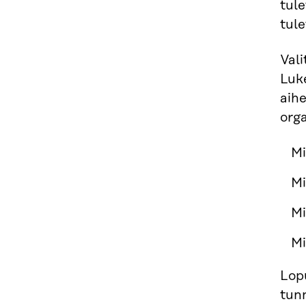
tul
tule
Vali
Luke
aihe
org
Mi
Mi
Mi
Mi
Lopu
tun