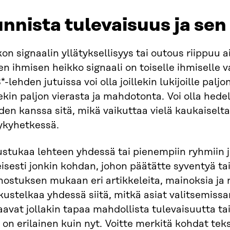
nnista tulevaisuus ja sen
on signaalin yllätyksellisyys tai outous riippuu 
n ihmisen heikko signaali on toiselle ihmiselle v
-lehden jutuissa voi olla joillekin lukijoille paljo
lekin paljon vierasta ja mahdotonta. Voi olla hed
en kanssa sitä, mikä vaikuttaa vielä kaukaiselt
nykyhetkessä.
stukaa lehteen yhdessä tai pienempiin ryhmiin j
isesti jonkin kohdan, johon päätätte syventyä tai
nostuksen mukaan eri artikkeleita, mainoksia ja n
ustelkaa yhdessä siitä, mitkä asiat valitsemiss
avat jollakin tapaa mahdollista tulevaisuutta ta
 on erilainen kuin nyt. Voitte merkitä kohdat teks