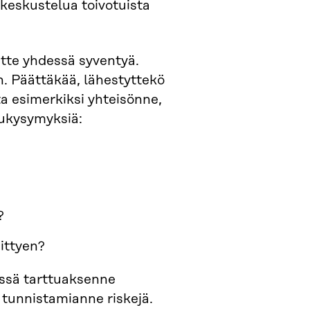
keskustelua toivotuista
itte yhdessä syventyä.
n. Päättäkää, lähestyttekö
ta esimerkiksi yhteisönne,
lukysymyksiä:
?
iittyen?
essä tarttuaksenne
 tunnistamianne riskejä.