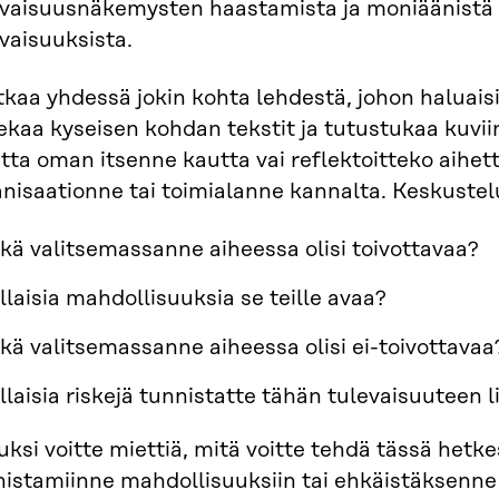
evaisuusnäkemysten haastamista ja moniäänistä 
vaisuuksista.
tkaa yhdessä jokin kohta lehdestä, johon haluais
kaa kyseisen kohdan tekstit ja tutustukaa kuvii
tta oman itsenne kautta vai reflektoitteko aihet
anisaationne tai toimialanne kannalta. Keskuste
kä valitsemassanne aiheessa olisi toivottavaa?
llaisia mahdollisuuksia se teille avaa?
kä valitsemassanne aiheessa olisi ei-toivottavaa
llaisia riskejä tunnistatte tähän tulevaisuuteen l
ksi voitte miettiä, mitä voitte tehdä tässä hetk
nistamiinne mahdollisuuksiin tai ehkäistäksenne