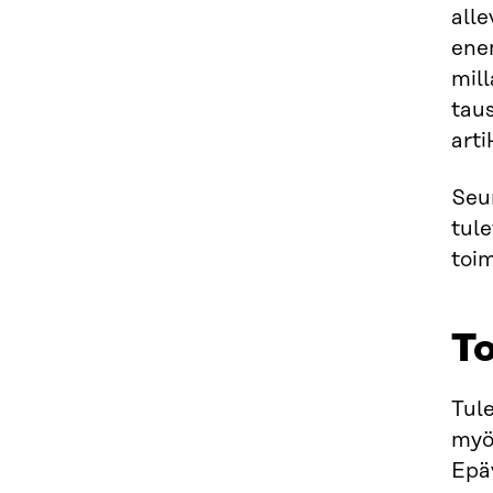
alle
enem
mill
taus
arti
Seu
tule
toi
To
Tule
myös
Epä