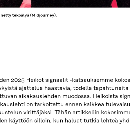
netty tekoälyä (Midjourney).
den 2025 Heikot signaalit -katsauksemme kokoaa
ykyistä ajattelua haastavia, todella tapahtuneit
oittuvan aikakauslehden muodossa. Heikoista si
kauslehti on tarkoitettu ennen kaikkea tulevaisu
kustelun virittäjäksi. Tähän artikkeliin kokosim
en käyttöön silloin, kun haluat tutkia lehteä y