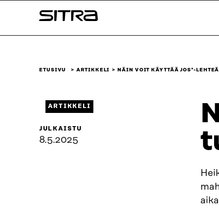
Siirry
Sitra
suoraan
sisältöön
↓
ETUSIVU
ARTIKKELI
NÄIN VOIT KÄYTTÄÄ JOS*-LEHTE
N
ARTIKKELI
JULKAISTU
t
8.5.2025
Heik
mahd
aik