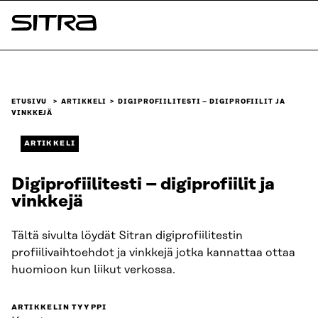
Siirry
suoraan
Sitra
sisältöön
↓
ETUSIVU
ARTIKKELI
DIGIPROFIILITESTI – DIGIPROFIILIT JA
VINKKEJÄ
ARTIKKELI
Digiprofiilitesti – digiprofiilit ja
vinkkejä
Tältä sivulta löydät Sitran digiprofiilitestin
profiilivaihtoehdot ja vinkkejä jotka kannattaa ottaa
huomioon kun liikut verkossa.
ARTIKKELIN TYYPPI