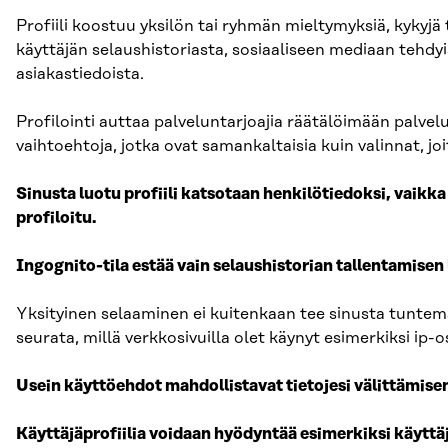
Profiili koostuu yksilön tai ryhmän mieltymyksiä, kykyjä 
käyttäjän selaushistoriasta, sosiaaliseen mediaan tehdyis
asiakastiedoista.
Profilointi auttaa palveluntarjoajia räätälöimään palvel
vaihtoehtoja, jotka ovat samankaltaisia kuin valinnat, jo
Sinusta luotu profiili katsotaan henkilötiedoksi, vaikka
profiloitu.
Ingognito-tila estää vain selaushistorian tallentamisen l
Yksityinen selaaminen ei kuitenkaan tee sinusta tuntemat
seurata, millä verkkosivuilla olet käynyt esimerkiksi ip-
Usein käyttöehdot mahdollistavat tietojesi välittämise
Käyttäjäprofiilia voidaan hyödyntää esimerkiksi käytt