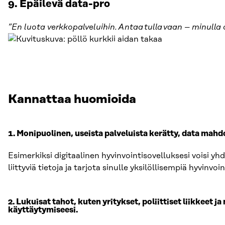
9. Epäilevä data-pro
”En luota verkkopalveluihin. Antaa tulla vaan – minulla
Kannattaa huomioida
1. Monipuolinen, useista palveluista kerätty, data mahd
Esimerkiksi digitaalinen hyvinvointisovelluksesi voisi yhd
liittyviä tietoja ja tarjota sinulle yksilöllisempiä hyvinvoi
2. Lukuisat tahot, kuten yritykset, poliittiset liikkeet 
käyttäytymiseesi.