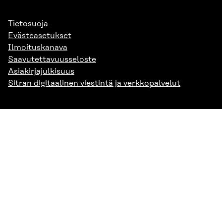
Tietosuoja
Evästeasetukset
Ilmoituskanava
Saavutettavuusseloste
Asiakirjajulkisuus
Sitran digitaalinen viestintä ja verkkopalvelut