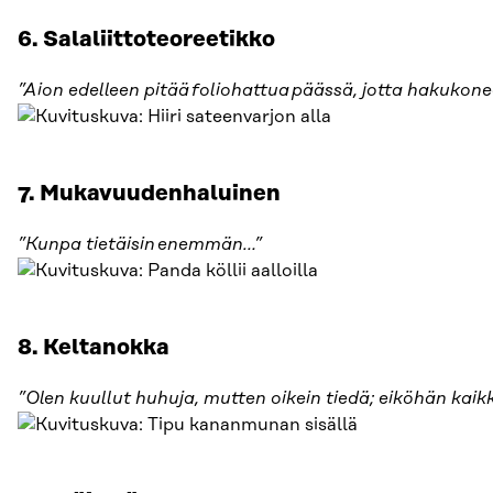
6. Salaliittoteoreetikko
”Aion edelleen pitää foliohattua päässä, jotta hakukone
7. Mukavuudenhaluinen
”Kunpa tietäisin enemmän…”
8. Keltanokka
”Olen kuullut huhuja, mutten oikein tiedä; eiköhän kaikk