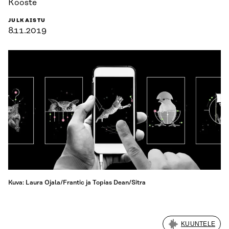
Kooste
JULKAISTU
8.11.2019
Kuva: Laura Ojala/Frantic ja Topias Dean/Sitra
KUUNTELE