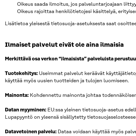
Oikeus saada ilmoitus, jos palveluntarjoajaan liitt
Oikeus rajoittaa henkilötietojesi käsittelyä, erity
Lisätietoa yleisestä tietosuoja-asetuksesta saat osoitt
Ilmaiset palvelut eivät ole aina ilmaisia
Merkittävä osa verkon “ilmaisista” palveluista perustuu
Tuotekehitys:
Useimmat palvelut keräävät käyttäjätietoj
käyttää myös uusien tuotteiden ja tulojen luomiseen.
Mainonta:
Kohdennettu mainonta johtaa todennäköise
Datan myyminen:
EU:ssa yleinen tietosuoja-asetus edell
Lupapyyntö on yleensä sisällytetty tietosuojaselosteese
Datavetoinen palvelu:
Dataa voidaan käyttää myös palvel