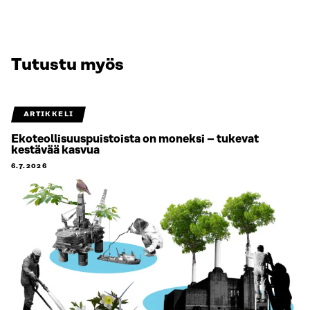
Tutustu myös
ARTIKKELI
Ekoteollisuuspuistoista on moneksi – tukevat
kestävää kasvua
6.7.2026