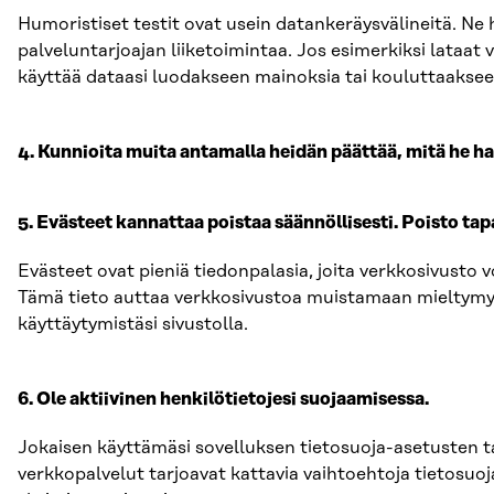
Humoristiset testit ovat usein datankeräysvälineitä. Ne
palveluntarjoajan liiketoimintaa. Jos esimerkiksi lataat 
käyttää dataasi luodakseen mainoksia tai kouluttaakse
4. Kunnioita muita antamalla heidän päättää, mitä he ha
5. Evästeet kannattaa poistaa säännöllisesti. Poisto ta
Evästeet ovat pieniä tiedonpalasia, joita verkkosivusto vo
Tämä tieto auttaa verkkosivustoa muistamaan mieltymykse
käyttäytymistäsi sivustolla.
6. Ole aktiivinen henkilötietojesi suojaamisessa.
Jokaisen käyttämäsi sovelluksen tietosuoja-asetusten ta
verkkopalvelut tarjoavat kattavia vaihtoehtoja tietosu