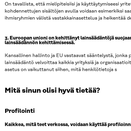
On tavallista, että mielipiteisiisi ja käyttäytymiseesi y
kohdennettujen sisältöjen avulla voidaan esimerkiksi sa
ihmisryhmien välistä vastakkainasettelua ja heikentää 
3. Euroopan unioni on kehittänyt lainsäädäntöjä suojaa
lainsäädännön kehittämisessä.
Kansallinen hallinto ja EU vastaavat sääntelystä, jonka 
lainsäädäntö velvoittaa kaikkia yrityksiä ja organisaatio
asetus on vaikuttanut siihen, mitä henkilötietoja s
Mitä sinun olisi hyvä tietää?
Profilointi
Kaikkea, mitä teet verkossa, voidaan käyttää profiloinn