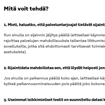
Mitä voit tehdä?
1. Mieti, haluatko, että palveluntarjoajat tietävät sijaint
Kun sinulla on sijainnin jäljitys päällä laitteellasi käynni
rajoittaa palvelujen mahdollisuuksia tallentaa liikkumisd
sovelluksille, jotka sitä ehdottomasti tarvitsevat toimi
asetuksista).
2. Sijaintidata mahdollistaa sen, että löydät helposti jon
Jos sinulla on paikannus päällä koko ajan, laitteellasi kä
kytkeä paikannusominaisuuden pois päältä joko kokonaan 
3. Useimmat leikkimieliset testit on suunniteltu datasi