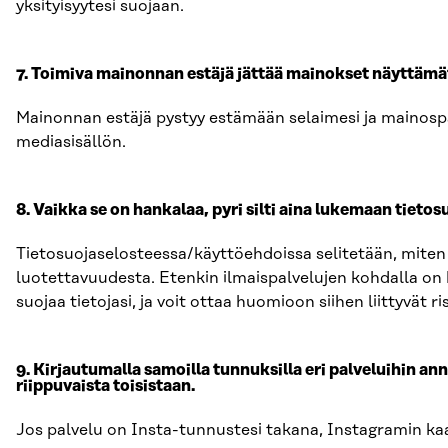
yksityisyytesi suojaan.
7. Toimiva mainonnan estäjä jättää mainokset näyttämätt
Mainonnan estäjä pystyy estämään selaimesi ja mainosp
mediasisällön.
8. Vaikka se on hankalaa, pyri silti aina lukemaan tieto
Tietosuojaselosteessa/käyttöehdoissa selitetään, miten p
luotettavuudesta. Etenkin ilmaispalvelujen kohdalla on 
suojaa tietojasi, ja voit ottaa huomioon siihen liittyvät ris
9. Kirjautumalla samoilla tunnuksilla eri palveluihin an
riippuvaista toisistaan.
Jos palvelu on Insta-tunnustesi takana, Instagramin ka