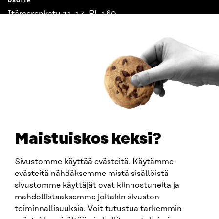
OSOITE
Itämerenkatu 11-13, PL 160,
00181 Helsinki
Saapumisohjeet
Y-TUNNUS
0202132-3
PUHELIN
+358 294 618 991
SÄHKÖPOSTI
etunimi.sukunimi@sitra.fi
sitra@sitra.fi
Maistuiskos keksi?
Sivustomme käyttää evästeitä. Käytämme
SITRA SOSIAALISESSA MEDIASSA
evästeitä nähdäksemme mistä sisällöistä
sivustomme käyttäjät ovat kiinnostuneita ja
LinkedIn
mahdollistaaksemme joitakin sivuston
Instagram
toiminnallisuuksia. Voit tutustua tarkemmin
YouTube