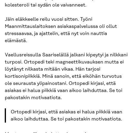
kolesteroli tai sydän ole vaivanneet.
Jäin eläkkeelle reilu vuosi sitten. Työni
Maanmittauslaitoksen asiakaspalvelussa oli ollut
stressaavaa, ja ajattelin, että nyt voin nauttia
elämästä.
Vaellusreissulla Saariselällä jalkani kipeytyi ja nilkkani
turposi. Ortopedi teki magneettikuvauksen mutta ei
löytänyt nilkasta mitään vikaa. Hän tarjosi
kortisonipiikkiä. Minä sanoin, että eiköhän turvotus
ole seurausta ylipainostani. Ortopedi kirjasi, että
asiakas ei halua piikkiä vaan aikoo laihduttaa. Se toi
pakostakin motivaatiota.
Ortopedi kirjasi, että asiakas ei halua piikkiä vaan
aikoo laihduttaa. Se toi pakostakin motivaatiota.