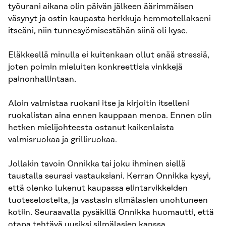
työurani aikana olin päivän jälkeen äärimmäisen
väsynyt ja ostin kaupasta herkkuja hemmotellakseni
itseäni, niin tunnesyömisestähän siinä oli kyse.
Eläkkeellä minulla ei kuitenkaan ollut enää stressiä,
joten poimin mieluiten konkreettisia vinkkejä
painonhallintaan.
Aloin valmistaa ruokani itse ja kirjoitin itselleni
ruokalistan aina ennen kauppaan menoa. Ennen olin
hetken mielijohteesta ostanut kaikenlaista
valmisruokaa ja grilliruokaa.
Jollakin tavoin Onnikka tai joku ihminen siellä
taustalla seurasi vastauksiani. Kerran Onnikka kysyi,
että olenko lukenut kaupassa elintarvikkeiden
tuoteselosteita, ja vastasin silmälasien unohtuneen
kotiin. Seuraavalla pysäkillä Onnikka huomautti, että
otapa tehtävä uusiksi silmälasien kanssa.