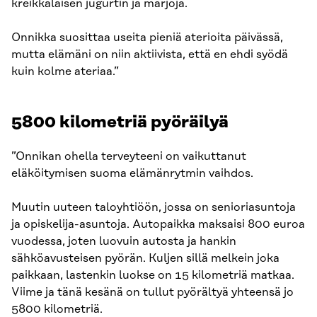
kreikkalaisen jugurtin ja marjoja.
Onnikka suosittaa useita pieniä aterioita päivässä,
mutta elämäni on niin aktiivista, että en ehdi syödä
kuin kolme ateriaa.”
5800 kilometriä pyöräilyä
”Onnikan ohella terveyteeni on vaikuttanut
eläköitymisen suoma elämänrytmin vaihdos.
Muutin uuteen taloyhtiöön, jossa on senioriasuntoja
ja opiskelija-asuntoja. Autopaikka maksaisi 800 euroa
vuodessa, joten luovuin autosta ja hankin
sähköavusteisen pyörän. Kuljen sillä melkein joka
paikkaan, lastenkin luokse on 15 kilometriä matkaa.
Viime ja tänä kesänä on tullut pyörältyä yhteensä jo
5800 kilometriä.