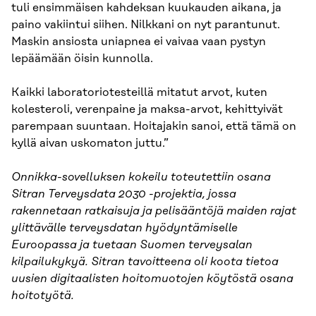
tuli ensimmäisen kahdeksan kuukauden aikana, ja
paino vakiintui siihen. Nilkkani on nyt parantunut.
Maskin ansiosta uniapnea ei vaivaa vaan pystyn
lepäämään öisin kunnolla.
Kaikki laboratoriotesteillä mitatut arvot, kuten
kolesteroli, verenpaine ja maksa-arvot, kehittyivät
parempaan suuntaan. Hoitajakin sanoi, että tämä on
kyllä aivan uskomaton juttu.”
Onnikka-sovelluksen kokeilu toteutettiin osana
Sitran Terveysdata 2030 -projektia, jossa
rakennetaan ratkaisuja ja pelisääntöjä maiden rajat
ylittävälle terveysdatan hyödyntämiselle
Euroopassa ja tuetaan Suomen terveysalan
kilpailukykyä. Sitran tavoitteena oli koota tietoa
uusien digitaalisten hoitomuotojen köytöstä osana
hoitotyötä.