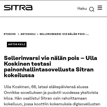
Siirry
Valik
Haku
suoraan
Sitra
sisältöön
↓
ETUSIVU
ARTIKKELI
SELLERINVARSI VIE NÄLÄN POIS –…
ARTIKKELI
Sellerinvarsi vie nälän pois – Ulla
Koskinen testasi
painonhallintasovellusta Sitran
kokeilussa
Ulla Koskinen, 66, latasi eläkepäiviensä alussa
Onnikka-sovelluksen ja pudotti vuodessa yksitoista
kiloa. Hän osallistui Sitran osin rahoittamaan
kokeiluun, jossa koottiin kokemuksia digisovellusten