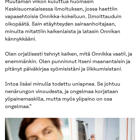
Muutaman viikon kuluttua huomasin
Keskisuomalaisessa ilmoituksen, jossa haettiin
vapaaehtoisia Onnikka-kokeiluun. Ilmoittauduin
oikopäätä. Sain etäyhteyden sairaanhoitajaan,
minulta mitattiin kaikenlaista ja latasin Onnikan
kännykkääni.
Olen orjallisesti tehnyt kaiken, mitä Onnikka vaatii, ja
enemmänkin. Olen punninnut itseni maanantaisin ja
pitänyt päiväkirjaa syömisistäni ja liikkumisistani.
Intoa lisäsi minulla todettu uniapnea. Se johtuu
nenärungon vinoudesta, ja ongelmaa korjataan
ylipainemaskilla, mutta myös ylipaino on osa
ongelmaa.”