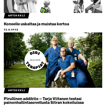
ARTIKKELI
Koneelle uskaltaa ja muistaa kertoa
13.9.2023
ARTIKKELI
Pirullinen addiktio – Tarja Viitanen testasi
painonhallintasovellusta Sitran kokeiluissa