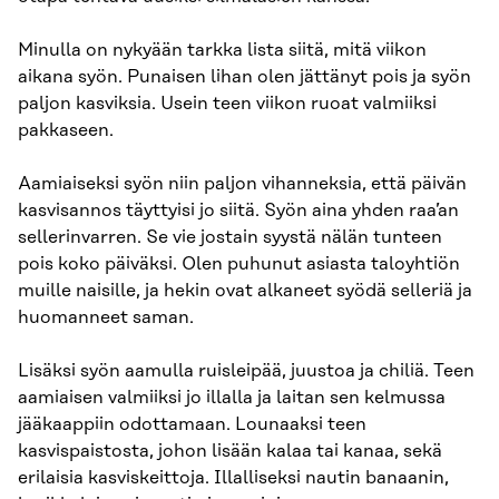
Minulla on nykyään tarkka lista siitä, mitä viikon
aikana syön. Punaisen lihan olen jättänyt pois ja syön
paljon kasviksia. Usein teen viikon ruoat valmiiksi
pakkaseen.
Aamiaiseksi syön niin paljon vihanneksia, että päivän
kasvisannos täyttyisi jo siitä. Syön aina yhden raa’an
sellerinvarren. Se vie jostain syystä nälän tunteen
pois koko päiväksi. Olen puhunut asiasta taloyhtiön
muille naisille, ja hekin ovat alkaneet syödä selleriä ja
huomanneet saman.
Lisäksi syön aamulla ruisleipää, juustoa ja chiliä. Teen
aamiaisen valmiiksi jo illalla ja laitan sen kelmussa
jääkaappiin odottamaan. Lounaaksi teen
kasvispaistosta, johon lisään kalaa tai kanaa, sekä
erilaisia kasviskeittoja. Illalliseksi nautin banaanin,