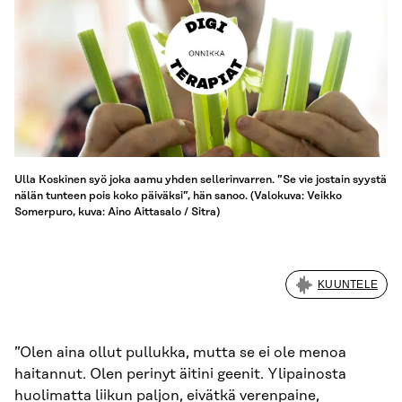
Ulla Koskinen syö joka aamu yhden sellerinvarren. ”Se vie jostain syystä
nälän tunteen pois koko päiväksi”, hän sanoo. (Valokuva: Veikko
Somerpuro, kuva: Aino Aittasalo / Sitra)
KUUNTELE
”Olen aina ollut pullukka, mutta se ei ole menoa
haitannut. Olen perinyt äitini geenit. Ylipainosta
huolimatta liikun paljon, eivätkä verenpaine,