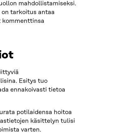
uollon mahdollistamiseksi.
s on tarkoitus antaa
mat kommenttinsa
iot
ittyviä
isina. Esitys tuo
aada ennakoivasti tietoa
rata potilaidensa hoitoa
astietojen käsittelyn tulisi
ioimista varten.