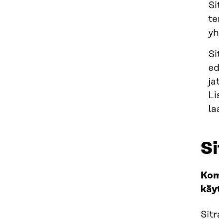
Si
te
yh
Si
ed
ja
Li
la
S
Kom
käy
Sitr