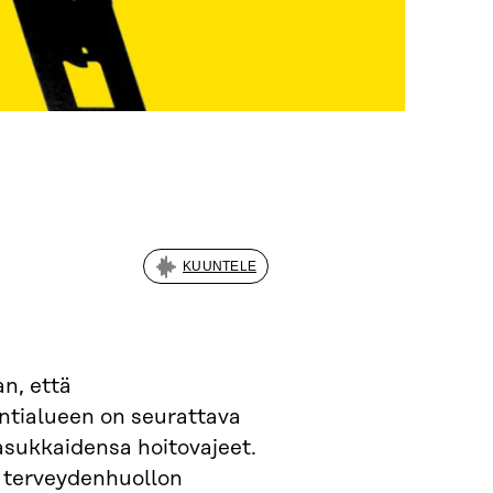
KUUNTELE
n, että
ntialueen on seurattava
asukkaidensa hoitovajeet.
ja terveydenhuollon