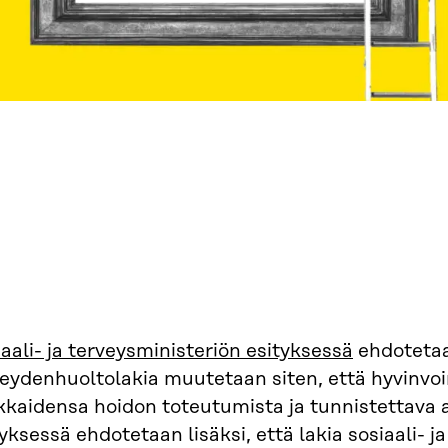
aali- ja terveysministeriön esityksessä
ehdotetaa
veydenhuoltolakia muutetaan siten, että hyvinvoi
kkaidensa hoidon toteutumista ja tunnistettava 
yksessä ehdotetaan lisäksi, että lakia sosiaali- 