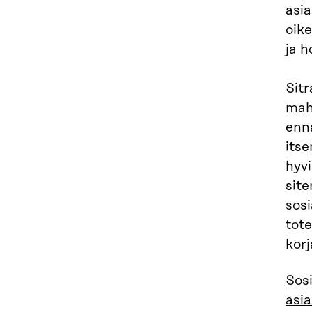
asia
oik
ja h
Sitr
mahd
enna
its
hyv
sit
sosi
tote
korj
Sosi
asia