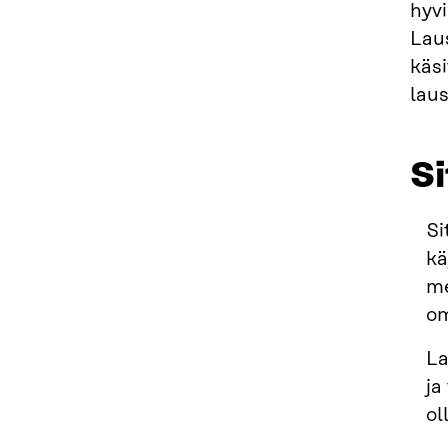
hyv
Laus
käsi
lau
S
Si
kä
me
om
La
ja
ol