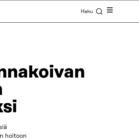
Valikko
Haku
ennakoivan
n
si
siä
en hoitoon