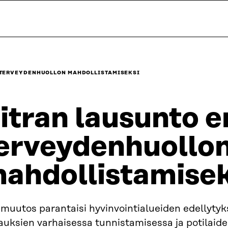
 TERVEYDENHUOLLON MAHDOLLISTAMISEKSI
itran lausunto 
erveydenhuollo
ahdollistamisek
muutos parantaisi hyvinvointialueiden edellytyk
auksien varhaisessa tunnistamisessa ja potilaid