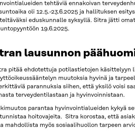
invointialueiden tehtäviä ennakoivan terveydenh
untoaika oli 12.5.-23.6.2025 ja hallituksen esity
teltäväksi eduskunnalle syksyllä. Sitra jätti o
suntopyyntöön 19.6.2025.
itran lausunnon päähuom
tra pitää ehdotettuja potilastietojen käsittelyyn li
yttöoikeussääntelyn muutoksia hyvinä ja tarpeell
rkittäviä parannuksia siihen, että yksilö voisi s
asta terveydentilastaan ja hyvinvoinnistaan.
kimuutos parantaa hyvinvointialueiden kykyä seu
 tunnistaa hoitovajeita. Sitra korostaa, että asiak
la mahdollista myös sosiaalihuollon tarpeen arv