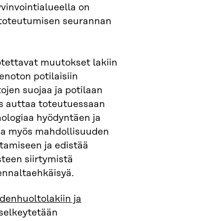
vinvointialueella on
n toteutumisen seurannan
otettavat muutokset lakiin
enoton potilaisiin
ojen suojaa ja potilaan
s auttaa toteutuessaan
nologiaa hyödyntäen ja
taa myös mahdollisuuden
tamiseen ja edistää
teen siirtymistä
 ennaltaehkäisyä.
ydenhuoltolakiin ja
a selkeytetään