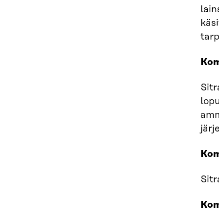
lain
käsi
tar
Kom
Sit
lop
amma
järj
Kom
Sit
Kom