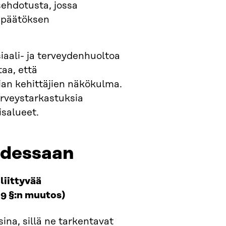
sehdotusta, jossa
n päätöksen
siaali- ja terveydenhuoltoa
taa, että
ian kehittäjien näkökulma.
terveystarkastuksia
salueet.
udessaan
liittyvää
 9 §:n muutos)
ina, sillä ne tarkentavat