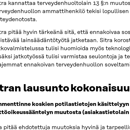
tra kannattaa terveydenhuoltolain 13 §:n muuto
rveydenhuollon ammattihenkilö tekisi lopullise
teydenotosta.
tra pitää hyvin tärkeänä sitä, että ennakoivaa so
istävää lainsäädäntötyötä jatketaan. Sitra koros
tkovalmistelussa tulisi huomioida myös teknolog
säksi jatkotyössä tulisi varmistaa seulontoja ja 
ajemmat ennakoivan terveydenhuollon soveltami
itran lausunto kokonaisu
menttinne koskien potilastietojen käsittelyyn 
ttöoikeussääntelyn muutosta (asiakastietolain
a pitää ehdotettuja muutoksia hyvinä ja tarpeellis