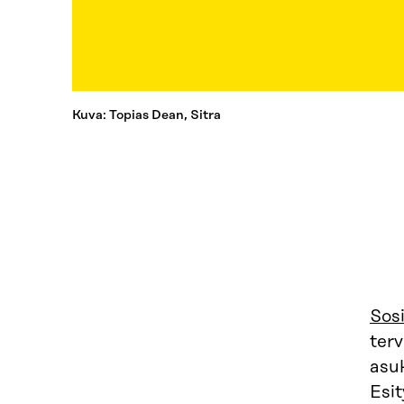
Kuva: Topias Dean, Sitra
Sosi
ter
asu
Esit