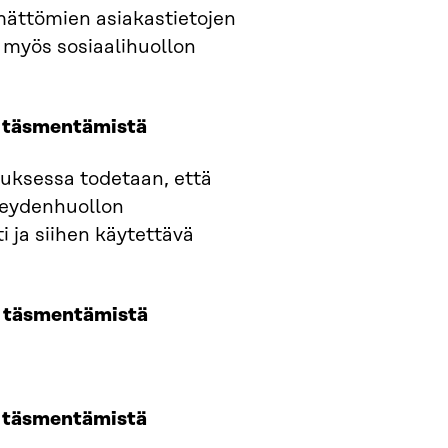
ämättömien asiakastietojen
a myös sosiaalihuollon
n täsmentämistä
uksessa todetaan, että
rveydenhuollon
i ja siihen käytettävä
n täsmentämistä
n täsmentämistä