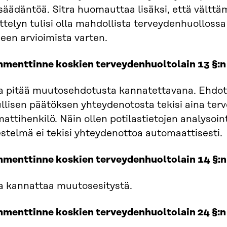
säädäntöä. Sitra huomauttaa lisäksi, että vältt
ttelyn tulisi olla mahdollista terveydenhuolloss
peen arvioimista varten.
menttinne koskien terveydenhuoltolain 13 §:
ra pitää muutosehdotusta kannatettavana. Ehdot
ullisen päätöksen yhteydenotosta tekisi aina te
ttihenkilö. Näin ollen potilastietojen analysoint
estelmä ei tekisi yhteydenottoa automaattisesti.
menttinne koskien terveydenhuoltolain 14 §:
ra kannattaa muutosesitystä.
menttinne koskien terveydenhuoltolain 24 §: