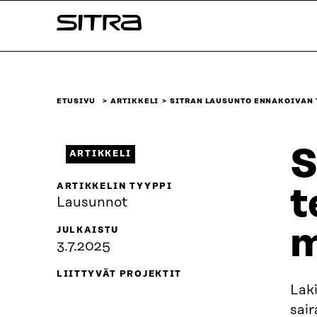
Siirry
Sitra
suoraan
sisältöön
↓
ETUSIVU
ARTIKKELI
SITRAN LAUSUNTO ENNAKOIVAN
S
ARTIKKELI
ARTIKKELIN TYYPPI
t
Lausunnot
m
JULKAISTU
3.7.2025
LIITTYVÄT PROJEKTIT
Laki
sair