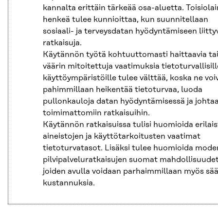
kannalta erittäin tärkeää osa-aluetta. Toisiolai
henkeä tulee kunnioittaa, kun suunnitellaan
sosiaali- ja terveysdatan hyödyntämiseen liitty
ratkaisuja.
Käytännön työtä kohtuuttomasti haittaavia ta
väärin mitoitettuja vaatimuksia tietoturvallisill
käyttöympäristöille tulee välttää, koska ne voi
pahimmillaan heikentää tietoturvaa, luoda
pullonkauloja datan hyödyntämisessä ja johta
toimimattomiin ratkaisuihin.
Käytännön ratkaisuissa tulisi huomioida erilai
aineistojen ja käyttötarkoitusten vaatimat
tietoturvatasot. Lisäksi tulee huomioida mode
pilvipalveluratkaisujen suomat mahdollisuudet
joiden avulla voidaan parhaimmillaan myös sä
kustannuksia.