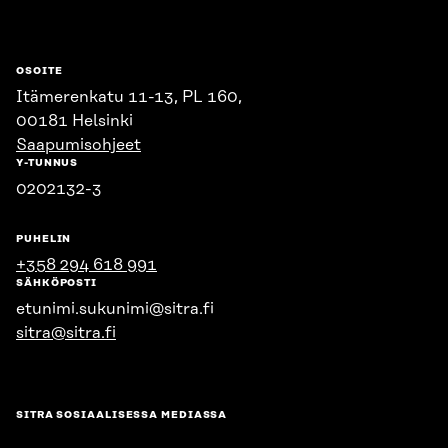
OSOITE
Itämerenkatu 11-13, PL 160,
00181 Helsinki
Saapumisohjeet
Y-TUNNUS
0202132-3
PUHELIN
+358 294 618 991
SÄHKÖPOSTI
etunimi.sukunimi@sitra.fi
sitra@sitra.fi
SITRA SOSIAALISESSA MEDIASSA