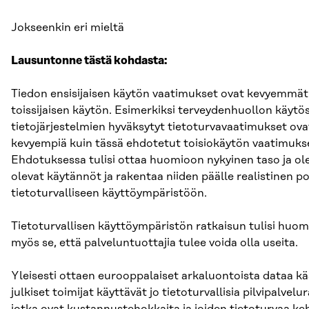
Jokseenkin eri mieltä
Lausuntonne tästä kohdasta:
Tiedon ensisijaisen käytön vaatimukset ovat kevyemmät
toissijaisen käytön. Esimerkiksi terveydenhuollon käytö
tietojärjestelmien hyväksytyt tietoturvavaatimukset ova
kevyempiä kuin tässä ehdotetut toisiokäytön vaatimuks
Ehdotuksessa tulisi ottaa huomioon nykyinen taso ja o
olevat käytännöt ja rakentaa niiden päälle realistinen p
tietoturvalliseen käyttöympäristöön.
Tietoturvallisen käyttöympäristön ratkaisun tulisi huom
myös se, että palveluntuottajia tulee voida olla useita.
Yleisesti ottaen eurooppalaiset arkaluontoista dataa kä
julkiset toimijat käyttävät jo tietoturvallisia pilvipalvelu