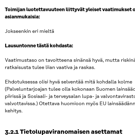
Toimijan luotettavuuteen liittyvät yleiset vaatimukset 
asianmukaisia:
Jokseenkin eri mieltä
Lausuntonne tästä kohdasta:
Vaatimustaso on tavoitteena sinänsä hyvä, mutta riskinä
ratkaisusta tulee liian vaativa ja raskas.
Ehdotuksessa olisi hyvä selventää mitä kohdalla kolme
(Palveluntarjoajan tulee olla kokonaan Suomen lainsä
piirissä ja Sosiaali- ja terveysalan lupa- ja valvontaviras
valvottavissa.) Otettava huomioon myös EU lainsäädän
kehitys.
3.2.1 Tietolupaviranomaisen asettamat