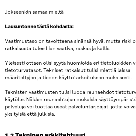
Jokseenkin samaa mieltä
Lausuntonne tästä kohdasta:
Vaatimustaso on tavoitteena sinänsä hyvä, mutta riski o
ratkaisusta tulee liian vaativa, raskas ja kallis.
Yleisesti ottaen olisi syytä huomioida eri tietoluokkien 
tietoturvatasot. Tekniset ratkaisut tulisi miettiä laissa
määriteltyjen ja tiedon käyttötarkoituksen mukaisesti.
Teknisten vaatimusten tulisi luoda reunaehdot tietoturva
käytölle. Näiden reunaehtojen mukaisia käyttöympärist
palveluja voi tuottaa useat palveluntarjoajat, jotka voiva
yksityisiä että julkisia.
1.2 Tekninen arkkitehtuuri