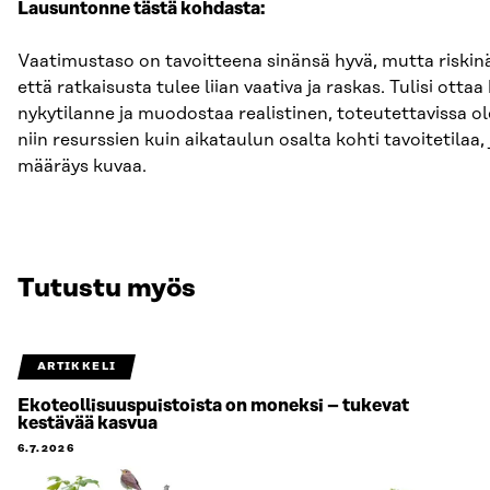
Lausuntonne tästä kohdasta:
Vaatimustaso on tavoitteena sinänsä hyvä, mutta riskinä 
että ratkaisusta tulee liian vaativa ja raskas. Tulisi ott
nykytilanne ja muodostaa realistinen, toteutettavissa o
niin resurssien kuin aikataulun osalta kohti tavoitetilaa,
määräys kuvaa.
Tutustu myös
ARTIKKELI
Ekoteollisuuspuistoista on moneksi – tukevat
kestävää kasvua
6.7.2026