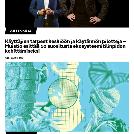
ARTIKKELI
Käyttäjien tarpeet keskiöön ja käytännön pilotteja –
Muistio esittää 10 suositusta ekosysteemitilinpidon
kehittämiseksi
30.6.2026