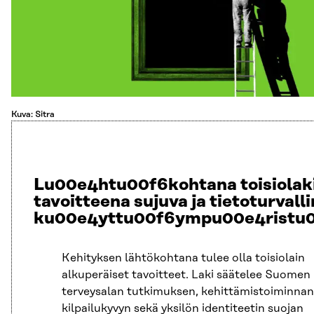
Kuva: Sitra
Lu00e4htu00f6kohtana toisiolaki
tavoitteena sujuva ja tietoturvall
ku00e4yttu00f6ympu00e4ristu
Kehityksen lähtökohtana tulee olla toisiolain
alkuperäiset tavoitteet. Laki säätelee Suomen
terveysalan tutkimuksen, kehittämistoiminnan
kilpailukyvyn sekä yksilön identiteetin suojan