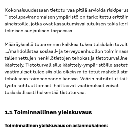
Kokonaisuudessaan tietoturvaa pitää arvioida riskiperus
Tietolupaviranomaisen ympäristö on tarkoitettu erittäin 
aineistoille, jotka ovat kasautumisvaikutuksen takia ko
teknisen suojauksen tarpeessa.
Määräyksellä tulee ennen kaikkea tukea toisiolain tavoit
…/mahdollistaa sosiaali- ja terveydenhuollon toiminnas
tallennettujen henkilötietojen tehokas ja tietoturvallin
käsittely. Tietoturvallisille käsittely-ympäristöille asete
vaatimukset tulee siis olla oikein mitoitetut mahdollista
tehokkaan toimeenpanon kanssa. Väärin mitoitetut tai
työtä kohtuuttomasti haittaavat vaatimukset voivat
tosiasiallisesti heikentää tietoturvaa.
1.1 Toiminnallinen yleiskuvaus
Toiminnallinen yleiskuvaus on asianmukainen: