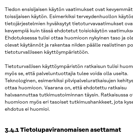
Tiedon ensisijaisen käytön vaatimukset ovat kevyemmät
toissijaisen käytön. Esimerkiksi terveydenhuollon käytö
tietojärjestelmien hyväksytyt tietoturvavaatimukset ova
kevyempiä kuin tässä ehdotetut toisiokäytön vaatimuks
Ehdotuksessa tulisi ottaa huomioon nykyinen taso ja o
olevat käytännöt ja rakentaa niiden päälle realistinen p
tietoturvalliseen käyttöympäristöön.
Tietoturvallisen käyttöympäristön ratkaisun tulisi huom
myös se, että palveluntuottajia tulee voida olla useita.
Teknologinen, esimerkiksi pilvipalveluratkaisujen kehitys 
ottaa huomioon. Vaarana on, että ehdotettu ratkaisu
halvaannuttaa tutkimustoiminnan täysin. Ratkaisussa o
huomioon myös eri tasoiset tutkimushankkeet, jota kys
ehdotus ei huomioi.
3.4.1 Tietolupaviranomaisen asettamat