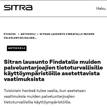
Siirry
Haku
suoraan
Sitra
sisältöön
↓
ETUSIVU
ARTIKKELI
SITRAN LAUSUNTO FINDATALLE MUIDEN
PALVELUNTARJOAJIEN…
ARTIKKELI
Sitran lausunto Findatalle muiden
palveluntarjoajien tietoturvallisille
käyttöympäristöille asetettavista
vaatimuksista
Toisiolain henkeä tulee vaalia, kun asetetaan
vaatimuksia muiden palveluntarjoajien
tietoturvallisille käyttöympäristöille.